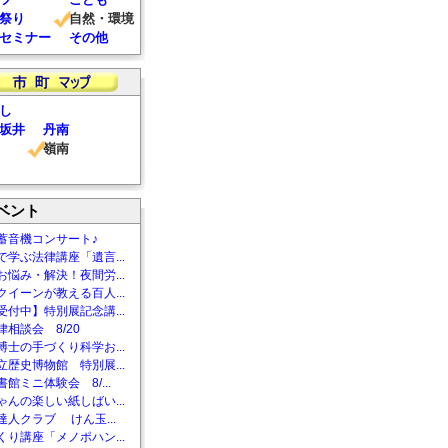
祭り
自然・環境
セミナー
その他
し
坂井
丹南
嶺南
ベント
蓄音機コンサート♪
で学ぶ法律講座「遺言...
お悩み・解決！夜間労...
クイーンが教える百人...
受付中】特別展記念講...
相談会 8/20
博士の手づくり科学お...
立歴史博物館 特別展...
館ミニ体験会 8/...
ゃんの楽しい紙しばい...
達人クラブ けん玉...
くり講座「メノポハン...