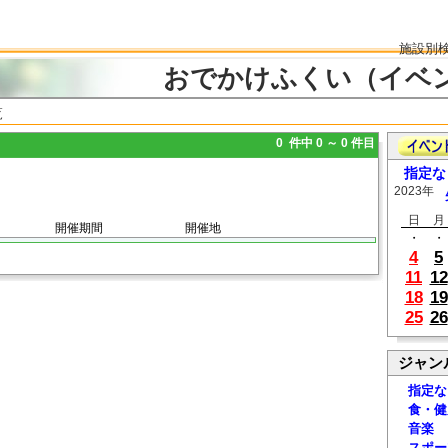
施設別
おでかけふくい（イベ
覧
0 件中 0 ～ 0 件目
指定な
2023年
日
月
開催期間
開催地
・
・
4
5
11
12
18
19
25
26
ジャン
指定な
食・健
音楽
スポー