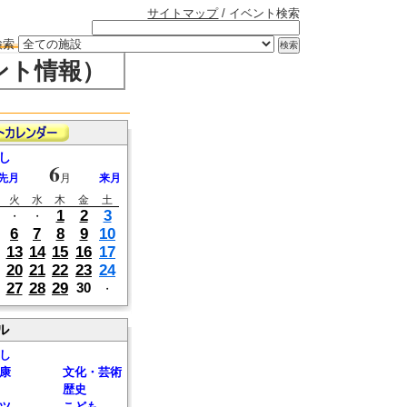
サイトマップ
/ イベント検索
検索
ント情報）
し
6
先月
月
来月
火
水
木
金
土
1
2
3
・
・
6
7
8
9
10
13
14
15
16
17
20
21
22
23
24
27
28
29
30
・
ル
し
康
文化・芸術
歴史
ツ
こども