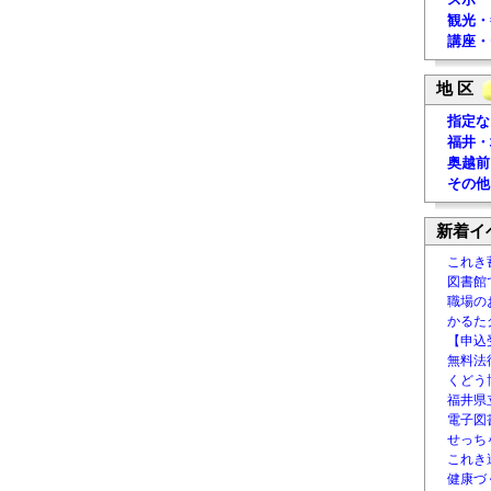
観光・
講座・
地 区
指定な
福井・
奥越前
その他
新着イ
これき
図書館
職場の
かるた
【申込
無料法律
くどう
福井県
電子図書
せっち
これき
健康づ