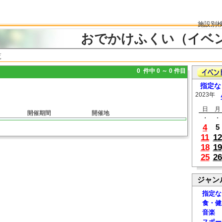
施設別
おでかけふくい（イベ
覧
0 件中 0 ～ 0 件目
指定な
2023年
日
月
開催期間
開催地
・
・
4
5
11
12
18
19
25
26
ジャン
指定な
食・健
音楽
スポー