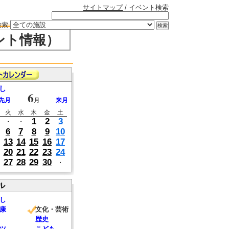
サイトマップ
/ イベント検索
検索
ント情報）
し
6
先月
月
来月
火
水
木
金
土
1
2
3
・
・
6
7
8
9
10
13
14
15
16
17
20
21
22
23
24
27
28
29
30
・
ル
し
康
文化・芸術
歴史
ツ
こども