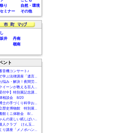
祭り
自然・環境
セミナー
その他
し
坂井
丹南
嶺南
ベント
蓄音機コンサート♪
で学ぶ法律講座「遺言...
お悩み・解決！夜間労...
クイーンが教える百人...
受付中】特別展記念講...
相談会 8/20
博士の手づくり科学お...
立歴史博物館 特別展...
館ミニ体験会 8/...
ゃんの楽しい紙しばい...
達人クラブ けん玉...
くり講座「メノポハン...