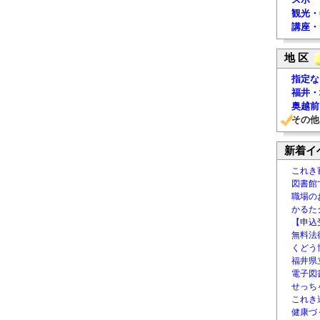
観光・
講座・
地 区
指定な
福井・
奥越前
その他
新着イ
これき
図書館
職場の
かるた
【申込
無料法律
くどう
福井県
電子図書
せっち
これき
健康づ