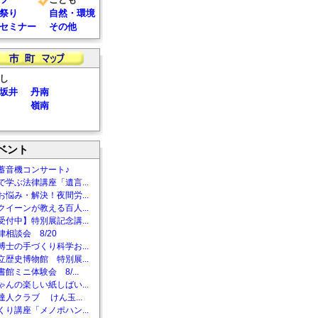
祭り
自然・環境
セミナー
その他
し
坂井
丹南
嶺南
ベント
蓄音機コンサート♪
で学ぶ法律講座「遺言...
お悩み・解決！夜間労...
クイーンが教える百人...
受付中】特別展記念講...
相談会 8/20
博士の手づくり科学お...
立歴史博物館 特別展...
館ミニ体験会 8/...
ゃんの楽しい紙しばい...
達人クラブ けん玉...
くり講座「メノポハン...