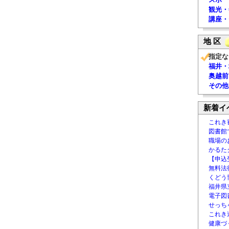
観光・
講座・
地 区
指定な
福井・
奥越前
その他
新着イ
これき
図書館
職場の
かるた
【申込
無料法律
くどう
福井県
電子図書
せっち
これき
健康づ