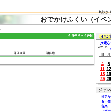
施設別
おでかけふくい（イベ
覧
0 件中 0 ～ 0 件目
指定な
2023年
開催期間
開催地
日
月
・
・
4
5
11
12
18
19
25
26
ジャン
指定な
食・健
音楽
スポー