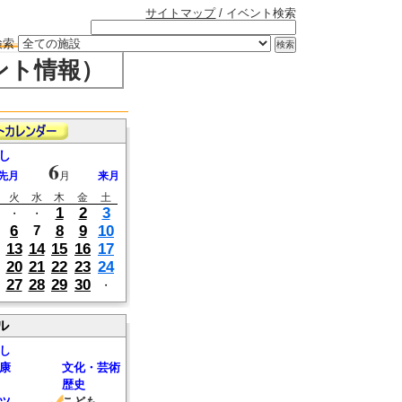
サイトマップ
/ イベント検索
検索
ント情報）
し
6
先月
月
来月
火
水
木
金
土
1
2
3
・
・
6
8
9
10
7
13
14
15
16
17
20
21
22
23
24
27
28
29
30
・
ル
し
康
文化・芸術
歴史
ツ
こども