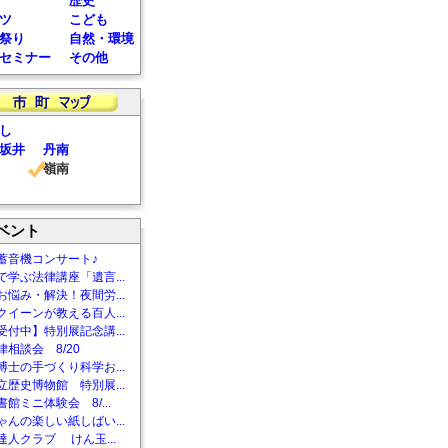
歴史
ツ
こども
祭り
自然・環境
セミナー
その他
し
坂井
丹南
嶺南
ベント
蓄音機コンサート♪
で学ぶ法律講座「遺言...
お悩み・解決！夜間労...
クイーンが教える百人...
受付中】特別展記念講...
相談会 8/20
博士の手づくり科学お...
立歴史博物館 特別展...
館ミニ体験会 8/...
ゃんの楽しい紙しばい...
達人クラブ けん玉...