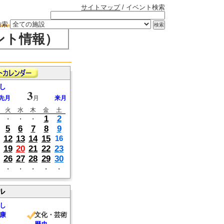
サイトマップ
/ イベント検索
検索
ント情報）
し
3
先月
月
来月
火
水
木
金
土
1
2
・
・
・
5
6
7
8
9
12
13
14
15
16
19
20
21
22
23
26
27
28
29
30
・
・
・
・
・
ル
し
康
文化・芸術