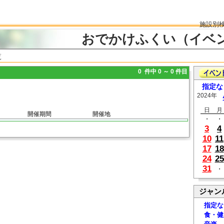
施設別
おでかけふくい（イベ
覧
0 件中 0 ～ 0 件目
指定な
2024年
日
月
開催期間
開催地
・
・
3
4
10
11
17
18
24
25
31
・
ジャン
指定な
食・健