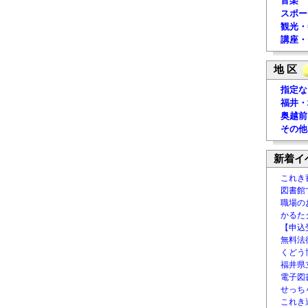
音楽
スポー
観光・
講座・
地 区
指定な
福井・
奥越前
その他
新着イ
これき
図書館
職場の
かるた
【申込
無料法律
くどう
福井県
電子図書
せっち
これき