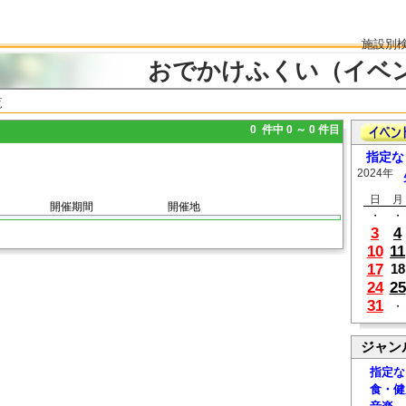
施設別
おでかけふくい（イベ
覧
0 件中 0 ～ 0 件目
指定な
2024年
日
月
開催期間
開催地
・
・
3
4
10
11
17
18
24
25
31
・
ジャン
指定な
食・健