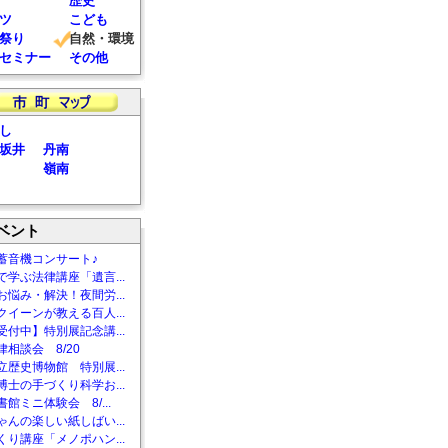
歴史
ツ
こども
祭り
自然・環境
セミナー
その他
し
坂井
丹南
嶺南
ベント
蓄音機コンサート♪
で学ぶ法律講座「遺言...
お悩み・解決！夜間労...
クイーンが教える百人...
受付中】特別展記念講...
相談会 8/20
立歴史博物館 特別展...
博士の手づくり科学お...
館ミニ体験会 8/...
ゃんの楽しい紙しばい...
くり講座「メノポハン...