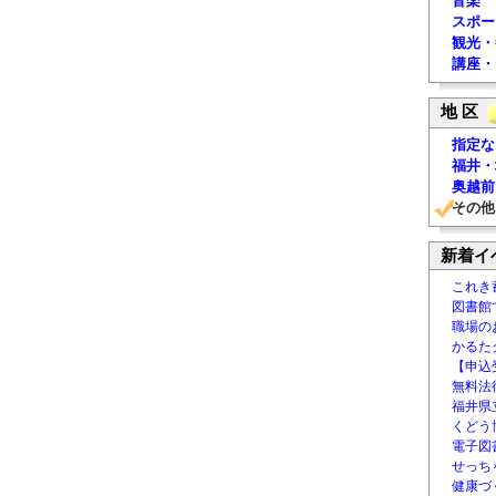
音楽
スポー
観光・
講座・
地 区
指定な
福井・
奥越前
その他
新着イ
これき
図書館
職場の
かるた
【申込
無料法律
福井県
くどう
電子図書
せっち
健康づ