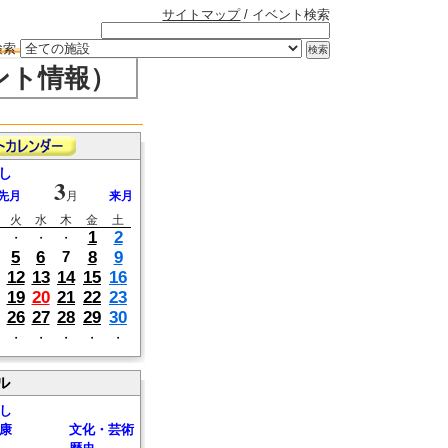
サイトマップ
/ イベント検索
検索
ント情報）
し
3
先月
月
来月
火
水
木
金
土
1
2
・
・
・
5
6
8
9
7
12
13
14
15
16
19
20
21
22
23
26
27
28
29
30
・
・
・
・
・
ル
し
康
文化・芸術