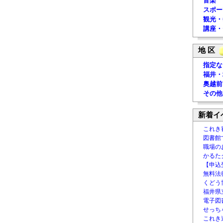
音楽
スポー
観光・
講座・
地 区
指定な
福井・
奥越前
その他
新着イ
これき
図書館
職場の
かるた
【申込
無料法律
くどう
福井県
電子図書
せっち
これき