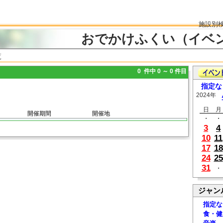
施設別
おでかけふくい（イベ
覧
0 件中 0 ～ 0 件目
指定な
2024年
日
月
開催期間
開催地
・
・
3
4
10
11
17
18
24
25
31
・
ジャン
指定な
食・健