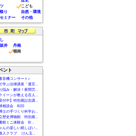
歴史
ツ
こども
祭り
自然・環境
セミナー
その他
し
坂井
丹南
嶺南
ベント
蓄音機コンサート♪
で学ぶ法律講座「遺言...
お悩み・解決！夜間労...
クイーンが教える百人...
受付中】特別展記念講...
相談会 8/20
博士の手づくり科学お...
立歴史博物館 特別展...
館ミニ体験会 8/...
ゃんの楽しい紙しばい...
達人クラブ けん玉...