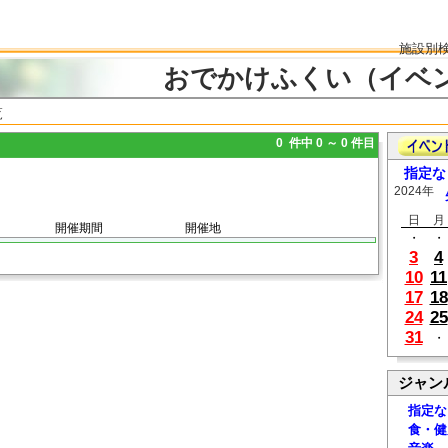
施設別
おでかけふくい（イベ
覧
0 件中 0 ～ 0 件目
指定な
2024年
日
月
開催期間
開催地
・
・
3
4
10
11
17
18
24
25
31
・
ジャン
指定な
食・健