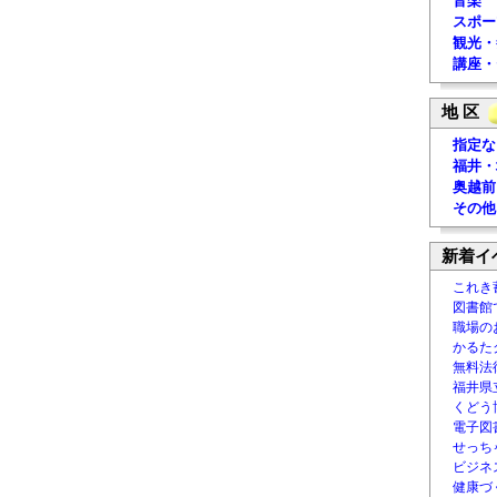
音楽
スポー
観光・
講座・
地 区
指定な
福井・
奥越前
その他
新着イ
これき
図書館
職場の
かるた
無料法律
福井県
くどう
電子図書
せっち
ビジネ
健康づ