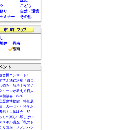
歴史
ツ
こども
祭り
自然・環境
セミナー
その他
し
坂井
丹南
嶺南
ベント
蓄音機コンサート♪
で学ぶ法律講座「遺言...
お悩み・解決！夜間労...
クイーンが教える百人...
相談会 8/20
立歴史博物館 特別展...
博士の手づくり科学お...
館ミニ体験会 8/...
ゃんの楽しい紙しばい...
ススキル講座「私のト...
くり講座「メノポハン...