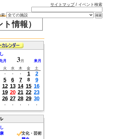
サイトマップ
/ イベント検索
検索
ント情報）
し
3
先月
月
来月
火
水
木
金
土
1
2
・
・
・
5
6
7
9
8
12
13
14
15
16
19
20
21
22
23
26
27
28
29
30
・
・
・
・
・
ル
し
康
文化・芸術