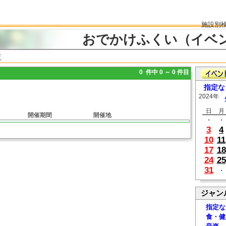
施設別
おでかけふくい（イベ
覧
0 件中 0 ～ 0 件目
指定な
2024年
日
月
開催期間
開催地
・
・
3
4
10
11
17
18
24
25
31
・
ジャン
指定な
食・健