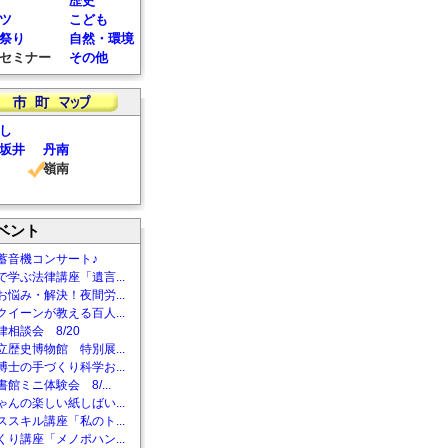
歴史
ツ
こども
祭り
自然・環境
セミナー
その他
し
坂井
丹南
嶺南
ベント
蓄音機コンサート♪
で学ぶ法律講座「遺言...
お悩み・解決！夜間労...
クイーンが教える百人...
相談会 8/20
立歴史博物館 特別展...
博士の手づくり科学お...
館ミニ体験会 8/...
ゃんの楽しい紙しばい...
ススキル講座「私のト...
くり講座「メノポハン...