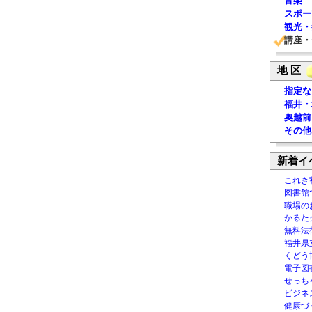
音楽
スポー
観光・
講座・
地 区
指定な
福井・
奥越前
その他
新着イ
これき
図書館
職場の
かるた
無料法律
福井県
くどう
電子図書
せっち
ビジネ
健康づ