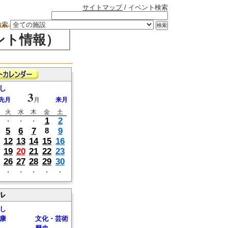
サイトマップ
/ イベント検索
検索
ント情報）
し
3
先月
月
来月
火
水
木
金
土
1
2
・
・
・
5
6
7
9
8
12
13
14
15
16
19
20
21
22
23
26
27
28
29
30
・
・
・
・
・
ル
し
康
文化・芸術