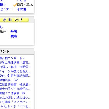
祭り
自然・環境
セミナー
その他
し
坂井
丹南
嶺南
ベント
蓄音機コンサート♪
で学ぶ法律講座「遺言...
お悩み・解決！夜間労...
クイーンが教える百人...
受付中】特別展記念講...
相談会 8/20
立歴史博物館 特別展...
博士の手づくり科学お...
館ミニ体験会 8/...
ゃんの楽しい紙しばい...
くり講座「メノポハン...
パパカレッジ「パパと...