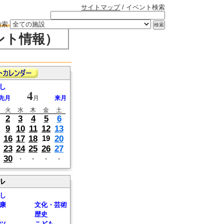
サイトマップ
/ イベント検索
検索
ント情報）
し
4
先月
月
来月
火
水
木
金
土
2
3
4
5
6
9
10
11
12
13
16
17
18
20
19
23
24
25
26
27
30
・
・
・
・
ル
し
康
文化・芸術
歴史
ツ
こども