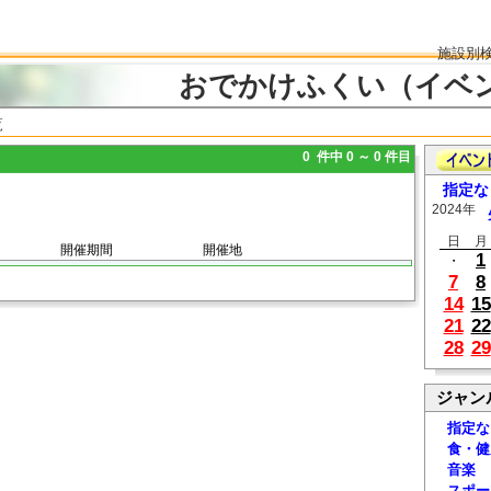
施設別
おでかけふくい（イベ
覧
0 件中 0 ～ 0 件目
指定な
2024年
日
月
開催期間
開催地
1
・
7
8
14
15
21
22
28
29
ジャン
指定な
食・健
音楽
スポー