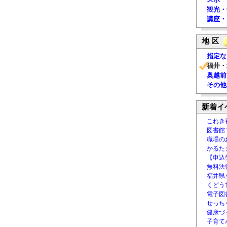
観光・
講座・
地 区
指定な
福井・
奥越前
その他
新着イ
これき
図書館
職場の
かるた
【申込
無料法律
福井県
くどう
電子図書
せっち
健康づ
子育て