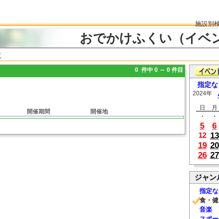
施設別
おでかけふくい（イベ
覧
0 件中 0 ～ 0 件目
指定な
2024年
日
月
開催期間
開催地
・
・
5
6
13
12
19
20
26
27
ジャン
指定な
食・健
音楽
スポー