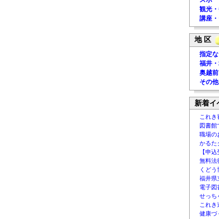
観光・
講座・
地 区
指定な
福井・
奥越前
その他
新着イ
これき
図書館
職場の
かるた
【申込
無料法律
くどう
福井県
電子図書
せっち
これき
健康づ