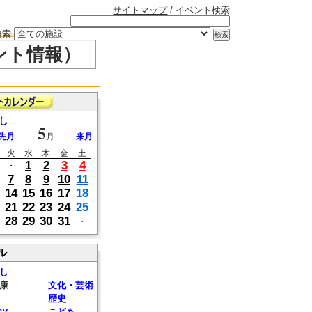
サイトマップ
/ イベント検索
検索
ント情報）
し
5
先月
月
来月
火
水
木
金
土
1
2
3
4
・
7
8
9
10
11
14
15
16
17
18
21
22
23
24
25
28
29
30
31
・
ル
し
康
文化・芸術
歴史
ツ
こども