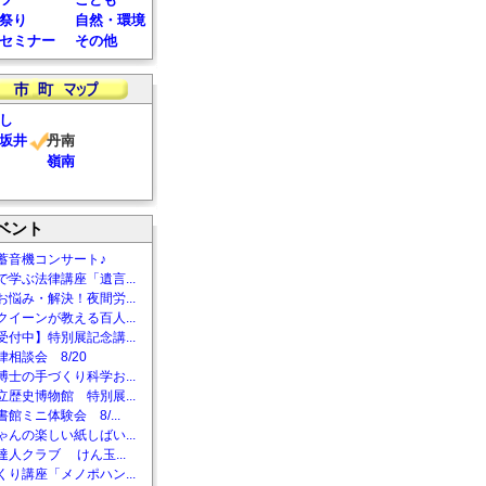
祭り
自然・環境
セミナー
その他
し
坂井
丹南
嶺南
ベント
蓄音機コンサート♪
で学ぶ法律講座「遺言...
お悩み・解決！夜間労...
クイーンが教える百人...
受付中】特別展記念講...
相談会 8/20
博士の手づくり科学お...
立歴史博物館 特別展...
館ミニ体験会 8/...
ゃんの楽しい紙しばい...
達人クラブ けん玉...
くり講座「メノポハン...