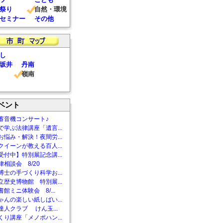
祭り
自然・環境
セミナー
その他
し
坂井
丹南
嶺南
ベント
蓄音機コンサート♪
で学ぶ法律講座「遺言...
お悩み・解決！夜間労...
クイーンが教える百人...
受付中】特別展記念講...
相談会 8/20
博士の手づくり科学お...
立歴史博物館 特別展...
館ミニ体験会 8/...
ゃんの楽しい紙しばい...
達人クラブ けん玉...
くり講座「メノポハン...