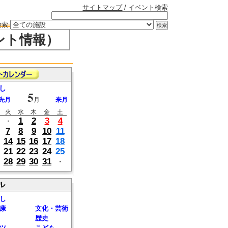
サイトマップ
/ イベント検索
検索
ント情報）
し
5
先月
月
来月
火
水
木
金
土
1
2
3
4
・
7
8
9
10
11
14
15
16
17
18
21
22
23
24
25
28
29
30
31
・
ル
し
康
文化・芸術
歴史
ツ
こども