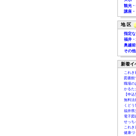
観光・
講座・
地 区
指定な
福井・
奥越前
その他
新着イ
これき
図書館
職場の
かるた
【申込
無料法律
くどう
福井県
電子図書
せっち
これき
健康づ