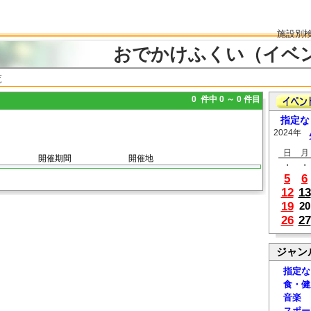
施設別
おでかけふくい（イベ
覧
0 件中 0 ～ 0 件目
指定な
2024年
日
月
開催期間
開催地
・
・
5
6
12
13
19
20
26
27
ジャン
指定な
食・健
音楽
スポー