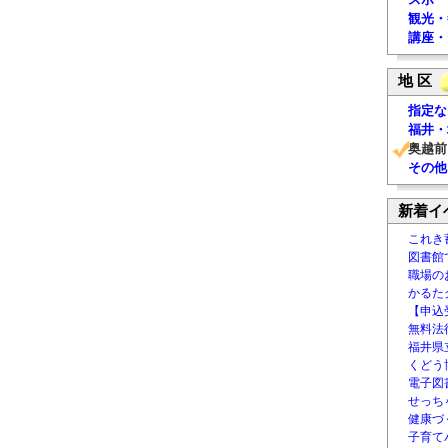
観光・
講座・
地 区
指定な
福井・
奥越前
その他
新着イ
これき
図書館
職場の
かるた
【申込
無料法律
福井県
くどう
電子図書
せっち
健康づ
子育て