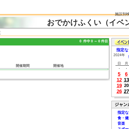
施設別
おでかけふくい（イベ
覧
0 件中 0 ～ 0 件目
指定な
2024年
日
月
開催期間
開催地
・
・
5
6
12
13
19
20
26
27
ジャン
指定な
食・健
音楽
スポー