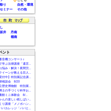
祭り
自然・環境
セミナー
その他
し
坂井
丹南
嶺南
ベント
蓄音機コンサート♪
で学ぶ法律講座「遺言...
お悩み・解決！夜間労...
クイーンが教える百人...
受付中】特別展記念講...
相談会 8/20
立歴史博物館 特別展...
博士の手づくり科学お...
館ミニ体験会 8/...
ゃんの楽しい紙しばい...
くり講座「メノポハン...
パパカレッジ「パパと...