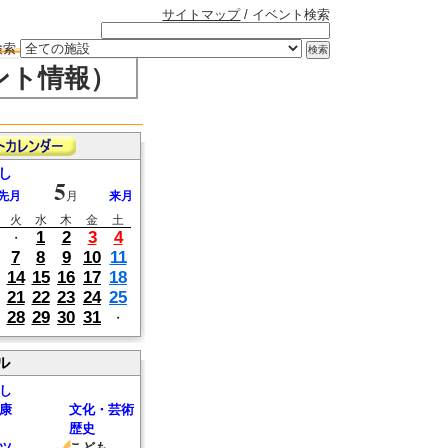
サイトマップ
/ イベント検索
検索
ント情報）
し
5
先月
月
来月
火
水
木
金
土
1
2
3
4
・
7
8
9
10
11
14
15
16
17
18
21
22
23
24
25
28
29
30
31
・
ル
し
康
文化・芸術
歴史
ツ
こども