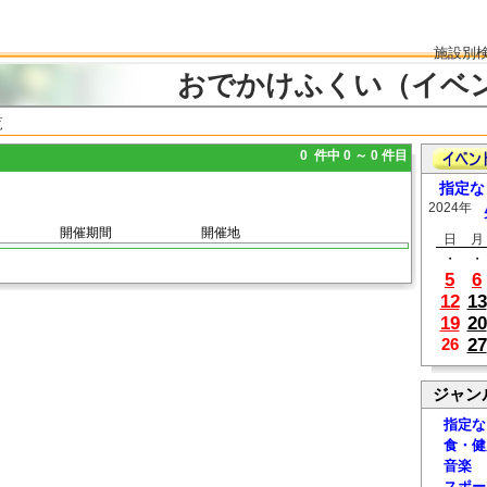
施設別
おでかけふくい（イベ
覧
0 件中 0 ～ 0 件目
指定な
2024年
開催期間
開催地
日
月
・
・
5
6
12
13
19
20
27
26
ジャン
指定な
食・健
音楽
スポー