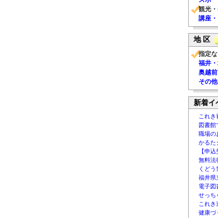
観光・
講座・
地 区
指定な
福井・
奥越前
その他
新着イ
これき
図書館
職場の
かるた
【申込
無料法律
くどう
福井県
電子図書
せっち
これき
健康づ