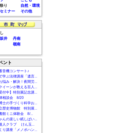
祭り
自然・環境
セミナー
その他
し
坂井
丹南
嶺南
ベント
蓄音機コンサート♪
で学ぶ法律講座「遺言...
お悩み・解決！夜間労...
クイーンが教える百人...
受付中】特別展記念講...
相談会 8/20
博士の手づくり科学お...
立歴史博物館 特別展...
館ミニ体験会 8/...
ゃんの楽しい紙しばい...
達人クラブ けん玉...
くり講座「メノポハン...