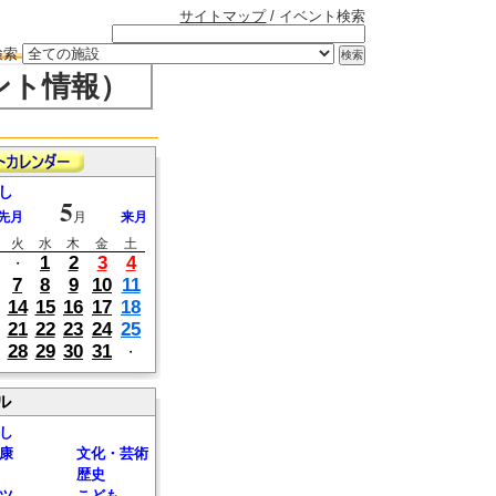
サイトマップ
/ イベント検索
検索
ント情報）
し
5
先月
月
来月
火
水
木
金
土
1
2
3
4
・
7
8
9
10
11
14
15
16
17
18
21
22
23
24
25
28
29
30
31
・
ル
し
康
文化・芸術
歴史
ツ
こども