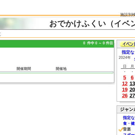
施設別
おでかけふくい（イベ
覧
0 件中 0 ～ 0 件目
指定な
2024年
日
月
開催期間
開催地
・
・
5
6
12
13
19
20
26
27
ジャン
指定な
食・健
音楽
スポー