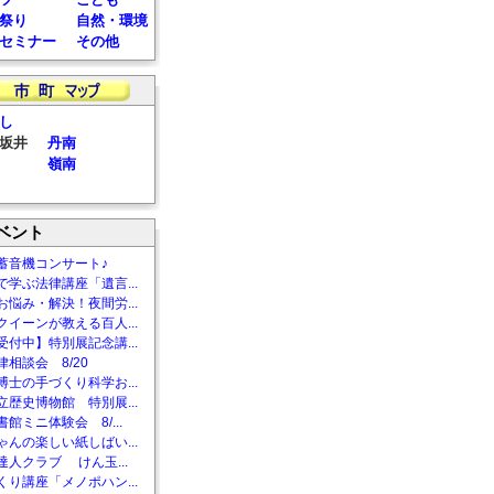
祭り
自然・環境
セミナー
その他
し
坂井
丹南
嶺南
ベント
蓄音機コンサート♪
で学ぶ法律講座「遺言...
お悩み・解決！夜間労...
クイーンが教える百人...
受付中】特別展記念講...
相談会 8/20
博士の手づくり科学お...
立歴史博物館 特別展...
館ミニ体験会 8/...
ゃんの楽しい紙しばい...
達人クラブ けん玉...
くり講座「メノポハン...