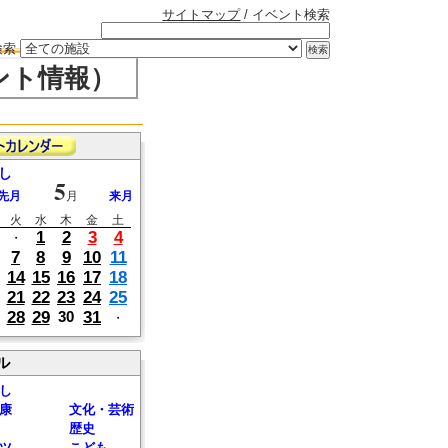
サイトマップ
/ イベント検索
検索
ント情報）
し
5
先月
月
来月
火
水
木
金
土
1
2
3
4
・
7
8
9
10
11
14
15
16
17
18
21
22
23
24
25
28
29
31
30
・
ル
し
康
文化・芸術
歴史
ツ
こども