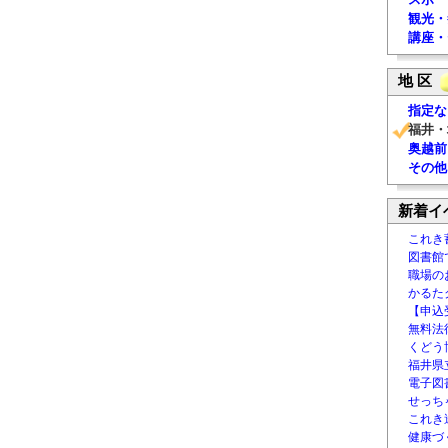
観光・
講座・
地 区
指定な
福井・
奥越前
その他
新着イ
これき
図書館
職場の
かるた
【申込
無料法律
くどう
福井県
電子図書
せっち
これき
健康づ