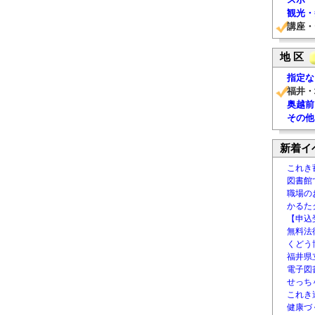
観光・
講座・
地 区
指定な
福井・
奥越前
その他
新着イ
これき
図書館
職場の
かるた
【申込
無料法律
くどう
福井県
電子図書
せっち
これき
健康づ