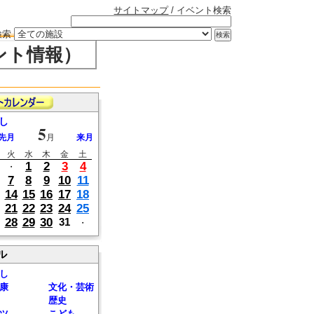
サイトマップ
/ イベント検索
検索
ント情報）
し
5
先月
月
来月
火
水
木
金
土
1
2
3
4
・
7
8
9
10
11
14
15
16
17
18
21
22
23
24
25
28
29
30
31
・
ル
し
康
文化・芸術
歴史
ツ
こども