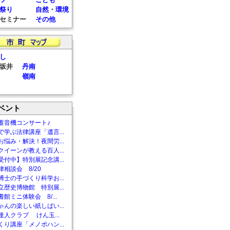
祭り
自然・環境
セミナー
その他
し
坂井
丹南
嶺南
ベント
蓄音機コンサート♪
で学ぶ法律講座「遺言...
お悩み・解決！夜間労...
クイーンが教える百人...
受付中】特別展記念講...
相談会 8/20
博士の手づくり科学お...
立歴史博物館 特別展...
館ミニ体験会 8/...
ゃんの楽しい紙しばい...
達人クラブ けん玉...
くり講座「メノポハン...