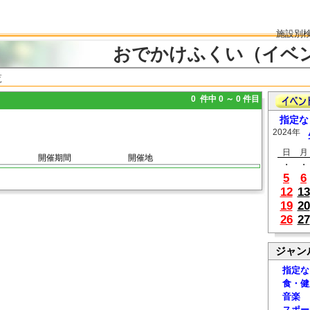
施設別
おでかけふくい（イベ
覧
0 件中 0 ～ 0 件目
指定な
2024年
日
月
開催期間
開催地
・
・
5
6
12
13
19
20
26
27
ジャン
指定な
食・健
音楽
スポー