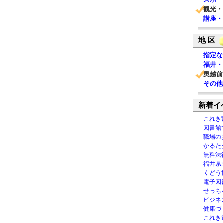
観光・
講座・
地 区
指定な
福井・
奥越前
その他
新着イ
これき
図書館
職場の
かるた
無料法律
福井県
くどう
電子図書
せっち
ビジネ
健康づ
これき