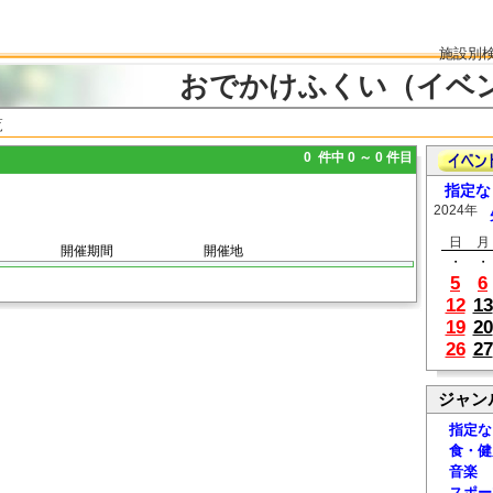
施設別
おでかけふくい（イベ
覧
0 件中 0 ～ 0 件目
指定な
2024年
日
月
開催期間
開催地
・
・
5
6
12
13
19
20
26
27
ジャン
指定な
食・健
音楽
スポー