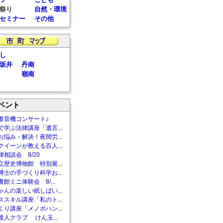
祭り
自然・環境
セミナー
その他
し
坂井
丹南
嶺南
ベント
蓄音機コンサート♪
で学ぶ法律講座「遺言...
お悩み・解決！夜間労...
クイーンが教える百人...
相談会 8/20
立歴史博物館 特別展...
博士の手づくり科学お...
館ミニ体験会 8/...
ゃんの楽しい紙しばい...
ススキル講座「私のト...
くり講座「メノポハン...
達人クラブ けん玉...