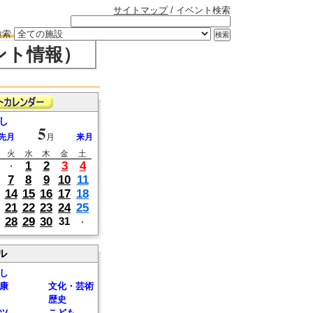
サイトマップ
/ イベント検索
検索
ント情報）
し
5
先月
月
来月
火
水
木
金
土
1
2
3
4
・
7
8
9
10
11
14
15
16
17
18
21
22
23
24
25
28
29
30
31
・
ル
し
康
文化・芸術
歴史
ツ
こども