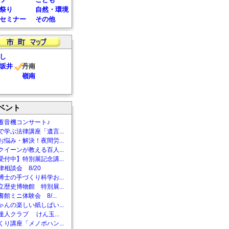
祭り
自然・環境
セミナー
その他
し
坂井
丹南
嶺南
ベント
蓄音機コンサート♪
で学ぶ法律講座「遺言...
お悩み・解決！夜間労...
クイーンが教える百人...
受付中】特別展記念講...
相談会 8/20
博士の手づくり科学お...
立歴史博物館 特別展...
館ミニ体験会 8/...
ゃんの楽しい紙しばい...
達人クラブ けん玉...
くり講座「メノポハン...