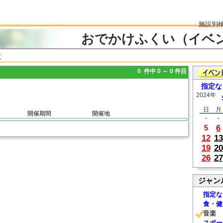
施設別
おでかけふくい（イベ
覧
0 件中 0 ～ 0 件目
指定な
2024年
日
月
開催期間
開催地
・
・
6
5
12
13
19
20
26
27
ジャン
指定な
食・健
音楽
スポー