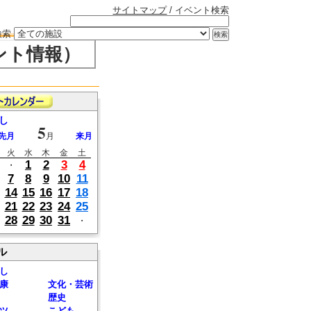
サイトマップ
/ イベント検索
検索
ント情報）
し
5
先月
月
来月
火
水
木
金
土
1
2
3
4
・
7
8
9
10
11
14
15
16
17
18
21
22
23
24
25
28
29
30
31
・
ル
し
康
文化・芸術
歴史
ツ
こども