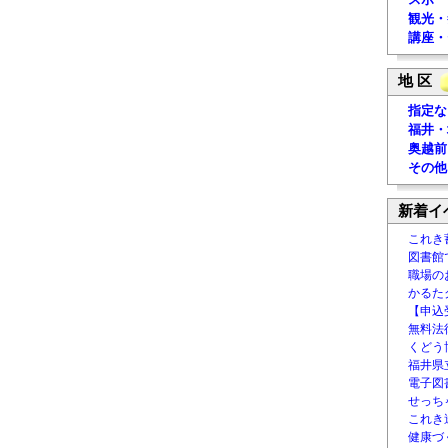
観光・
講座・
地 区
指定な
福井・
奥越前
その他
新着イ
これき
図書館
職場の
かるた
【申込
無料法律
くどう
福井県
電子図書
せっち
これき
健康づ