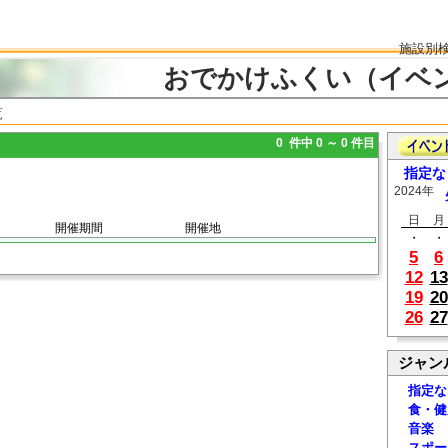
施設別
おでかけふくい（イベ
覧
0 件中 0 ～ 0 件目
指定な
2024年
日
月
開催期間
開催地
・
・
5
6
12
13
19
20
26
27
ジャン
指定な
食・健
音楽
スポー