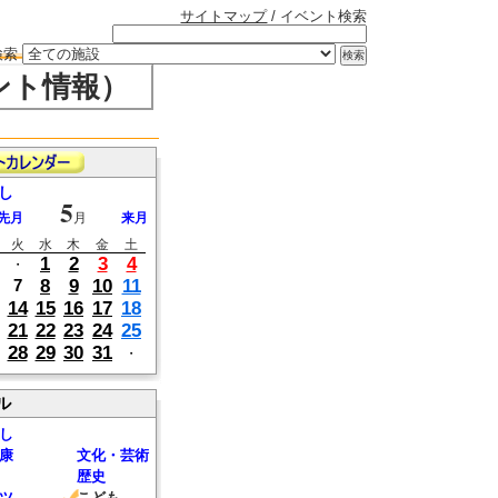
サイトマップ
/ イベント検索
検索
ント情報）
し
5
先月
月
来月
火
水
木
金
土
1
2
3
4
・
8
9
10
11
7
14
15
16
17
18
21
22
23
24
25
28
29
30
31
・
ル
し
康
文化・芸術
歴史
ツ
こども