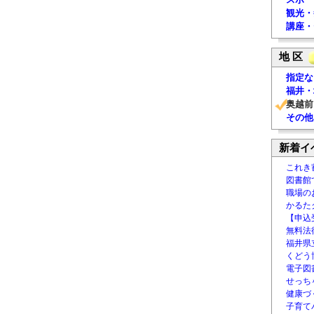
観光・
講座・
地 区
指定な
福井・
奥越前
その他
新着イ
これき
図書館
職場の
かるた
【申込
無料法律
福井県
くどう
電子図書
せっち
健康づ
子育て