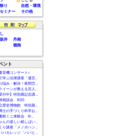
祭り
自然・環境
セミナー
その他
し
坂井
丹南
嶺南
ベント
蓄音機コンサート♪
で学ぶ法律講座「遺言...
お悩み・解決！夜間労...
クイーンが教える百人...
受付中】特別展記念講...
相談会 8/20
立歴史博物館 特別展...
博士の手づくり科学お...
館ミニ体験会 8/...
ゃんの楽しい紙しばい...
くり講座「メノポハン...
パパカレッジ「パパと...