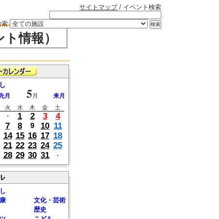
サイトマップ
/ イベント検索
検索
ント情報）
し
5
先月
月
来月
火
水
木
金
土
1
2
3
4
・
7
8
10
11
9
14
15
16
17
18
21
22
23
24
25
28
29
30
31
・
ル
し
康
文化・芸術
歴史
ツ
こども