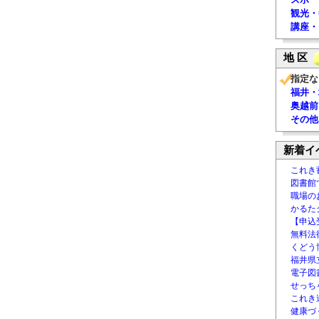
観光・
講座・
地 区
指定な
福井・
奥越前
その他
新着イ
これき
図書館
職場の
かるた
【申込
無料法律
くどう
福井県
電子図書
せっち
これき
健康づ