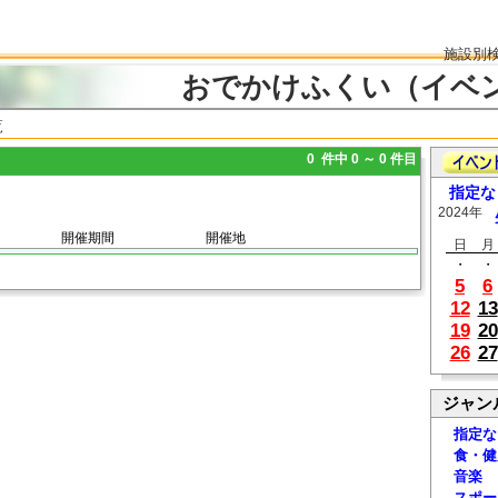
施設別
おでかけふくい（イベ
覧
0 件中 0 ～ 0 件目
指定な
2024年
開催期間
開催地
日
月
・
・
5
6
12
13
19
20
26
27
ジャン
指定な
食・健
音楽
スポー