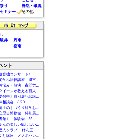
祭り
自然・環境
セミナー
その他
し
坂井
丹南
嶺南
ベント
蓄音機コンサート♪
で学ぶ法律講座「遺言...
お悩み・解決！夜間労...
クイーンが教える百人...
受付中】特別展記念講...
相談会 8/20
博士の手づくり科学お...
立歴史博物館 特別展...
館ミニ体験会 8/...
ゃんの楽しい紙しばい...
達人クラブ けん玉...
くり講座「メノポハン...