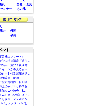
祭り
自然・環境
セミナー
その他
し
坂井
丹南
嶺南
ベント
蓄音機コンサート♪
で学ぶ法律講座「遺言...
お悩み・解決！夜間労...
クイーンが教える百人...
受付中】特別展記念講...
相談会 8/20
立歴史博物館 特別展...
博士の手づくり科学お...
館ミニ体験会 8/...
ゃんの楽しい紙しばい...
くり講座「メノポハン...
パパカレッジ「パパと...