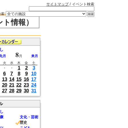
サイトマップ
/ イベント検索
検索
ント情報）
し
8
先月
月
来月
火
水
木
金
土
1
2
3
・
・
6
7
8
9
10
13
14
15
16
17
20
21
22
23
24
27
28
29
30
31
ル
し
康
文化・芸術
歴史
ツ
こども