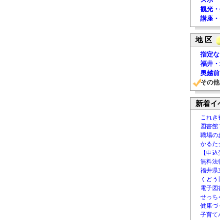
観光・
講座・
地 区
指定な
福井・
奥越前
その他
新着イ
これき
図書館
職場の
かるた
【申込
無料法律
福井県
くどう
電子図書
せっち
健康づ
子育て