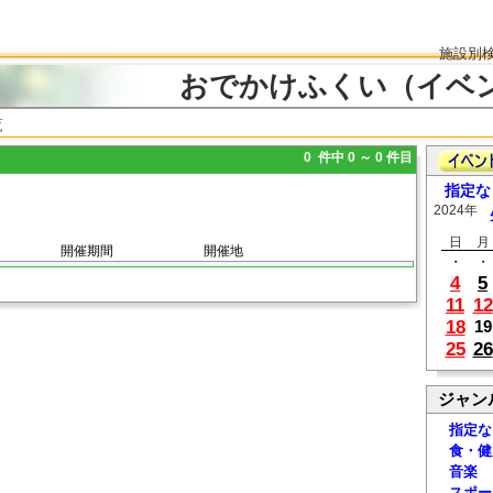
施設別
おでかけふくい（イベ
覧
0 件中 0 ～ 0 件目
指定な
2024年
日
月
開催期間
開催地
・
・
4
5
11
12
18
19
25
26
ジャン
指定な
食・健
音楽
スポー