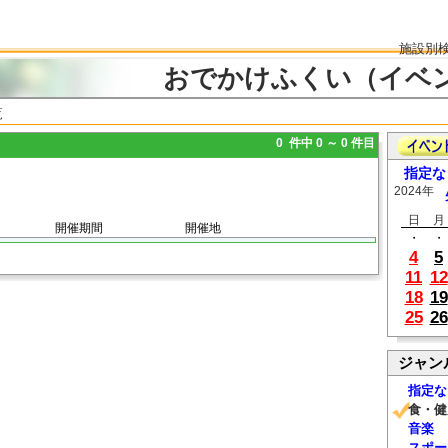
施設別
おでかけふくい（イベ
覧
0 件中 0 ～ 0 件目
指定な
2024年
日
月
開催期間
開催地
・
・
4
5
11
12
18
19
25
26
ジャン
指定な
食・健
音楽
スポー