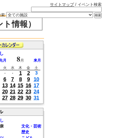
サイトマップ
/ イベント検索
検索
ント情報）
し
8
先月
月
来月
火
水
木
金
土
1
2
3
・
・
6
7
8
9
10
13
14
15
16
17
20
21
22
23
24
27
28
29
30
31
ル
し
康
文化・芸術
歴史
ツ
こども