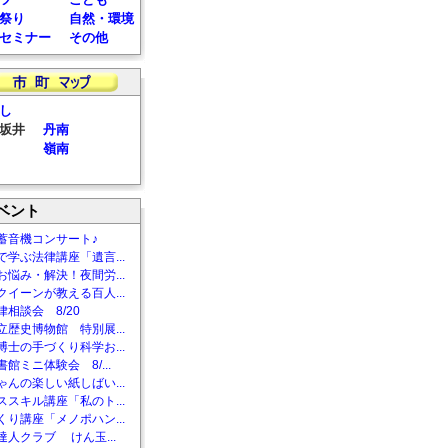
祭り
自然・環境
セミナー
その他
し
坂井
丹南
嶺南
ベント
蓄音機コンサート♪
で学ぶ法律講座「遺言...
お悩み・解決！夜間労...
クイーンが教える百人...
相談会 8/20
立歴史博物館 特別展...
博士の手づくり科学お...
館ミニ体験会 8/...
ゃんの楽しい紙しばい...
ススキル講座「私のト...
くり講座「メノポハン...
達人クラブ けん玉...