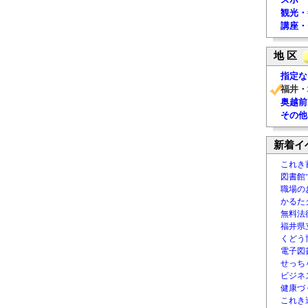
観光・
講座・
地 区
指定な
福井・
奥越前
その他
新着イ
これき
図書館
職場の
かるた
無料法律
福井県
くどう
電子図書
せっち
ビジネ
健康づ
これき