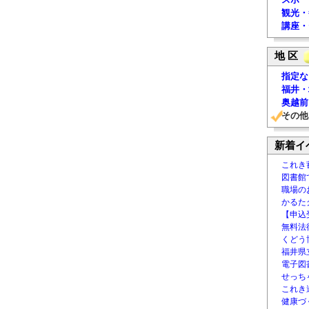
観光・
講座・
地 区
指定な
福井・
奥越前
その他
新着イ
これき
図書館
職場の
かるた
【申込
無料法律
くどう
福井県
電子図書
せっち
これき
健康づ