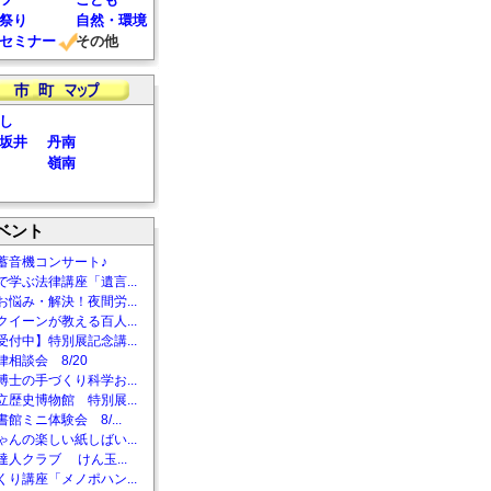
祭り
自然・環境
セミナー
その他
し
坂井
丹南
嶺南
ベント
蓄音機コンサート♪
で学ぶ法律講座「遺言...
お悩み・解決！夜間労...
クイーンが教える百人...
受付中】特別展記念講...
相談会 8/20
博士の手づくり科学お...
立歴史博物館 特別展...
館ミニ体験会 8/...
ゃんの楽しい紙しばい...
達人クラブ けん玉...
くり講座「メノポハン...