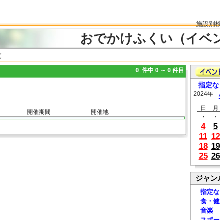
施設別
おでかけふくい（イベ
覧
0 件中 0 ～ 0 件目
指定な
2024年
日
月
開催期間
開催地
・
・
4
5
11
12
18
19
25
26
ジャン
指定な
食・健
音楽
スポー