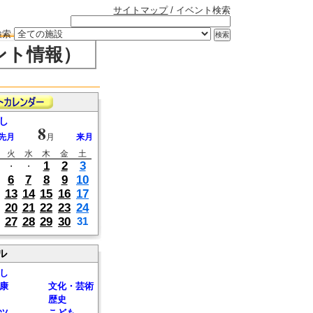
サイトマップ
/ イベント検索
検索
ント情報）
し
8
先月
月
来月
火
水
木
金
土
1
2
3
・
・
6
7
8
9
10
13
14
15
16
17
20
21
22
23
24
27
28
29
30
31
ル
し
康
文化・芸術
歴史
ツ
こども