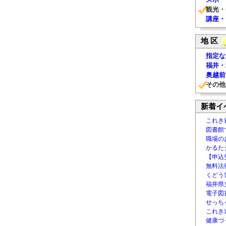
観光・
講座・
地 区
指定な
福井・
奥越前
その他
新着イ
これき
図書館
職場の
かるた
【申込
無料法律
くどう
福井県
電子図書
せっち
これき
健康づ