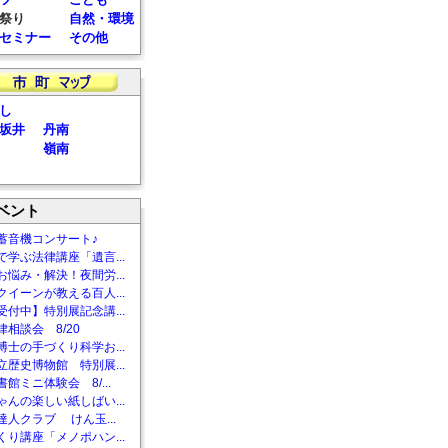
祭り
自然・環境
セミナー
その他
し
坂井
丹南
嶺南
ベント
蓄音機コンサート♪
で学ぶ法律講座「遺言...
お悩み・解決！夜間労...
クイーンが教える百人...
受付中】特別展記念講...
相談会 8/20
博士の手づくり科学お...
立歴史博物館 特別展...
館ミニ体験会 8/...
ゃんの楽しい紙しばい...
達人クラブ けん玉...
くり講座「メノポハン...