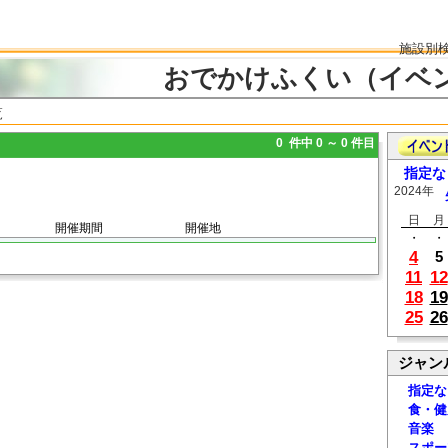
施設別
おでかけふくい（イベ
覧
0 件中 0 ～ 0 件目
指定な
2024年
日
月
開催期間
開催地
・
・
4
5
11
12
18
19
25
26
ジャン
指定な
食・健
音楽
スポー