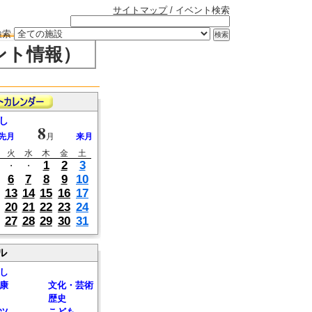
サイトマップ
/ イベント検索
検索
ント情報）
し
8
先月
月
来月
火
水
木
金
土
1
2
3
・
・
6
7
8
9
10
13
14
15
16
17
20
21
22
23
24
27
28
29
30
31
ル
し
康
文化・芸術
歴史
ツ
こども