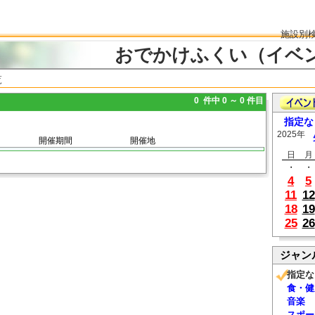
施設別
おでかけふくい（イベ
覧
0 件中 0 ～ 0 件目
指定な
2025年
開催期間
開催地
日
月
・
・
4
5
11
12
18
19
25
26
ジャン
指定な
食・健
音楽
スポー