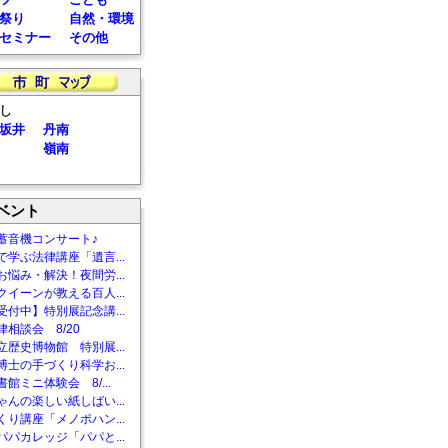
祭り
自然・環境
セミナー
その他
し
坂井
丹南
嶺南
ベント
蓄音機コンサート♪
で学ぶ法律講座「遺言...
お悩み・解決！夜間労...
クイーンが教える百人...
受付中】特別展記念講...
相談会 8/20
立歴史博物館 特別展...
博士の手づくり科学お...
館ミニ体験会 8/...
ゃんの楽しい紙しばい...
くり講座「メノポハン...
パパカレッジ「パパと...