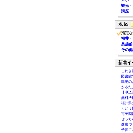
観光・
講座・
地 区
指定な
福井・
奥越前
その他
新着イ
これき
図書館
職場の
かるた
【申込
無料法律
福井県
くどう
電子図書
せっち
健康づ
子育て