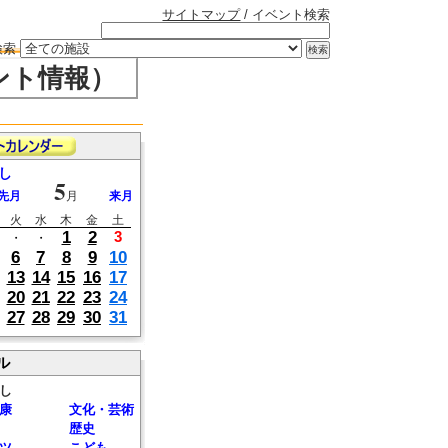
サイトマップ
/ イベント検索
検索
ント情報）
し
5
先月
月
来月
火
水
木
金
土
1
2
3
・
・
6
7
8
9
10
13
14
15
16
17
20
21
22
23
24
27
28
29
30
31
ル
し
康
文化・芸術
歴史
ツ
こども