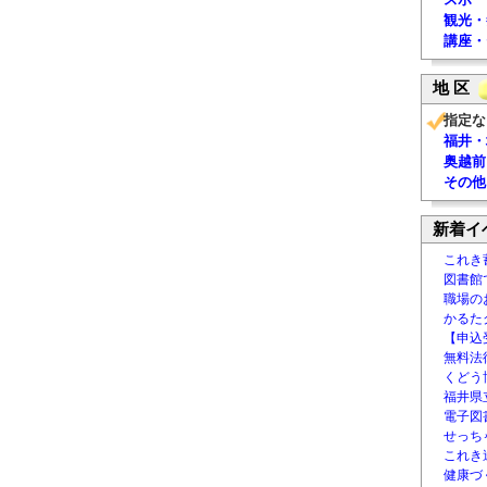
観光・
講座・
地 区
指定な
福井・
奥越前
その他
新着イ
これき
図書館
職場の
かるた
【申込
無料法律
くどう
福井県
電子図書
せっち
これき
健康づ