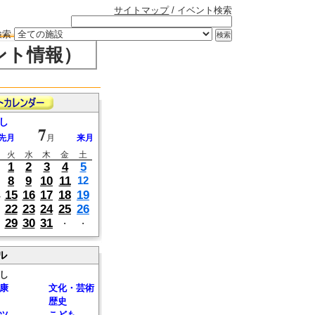
サイトマップ
/ イベント検索
検索
ント情報）
し
7
先月
月
来月
火
水
木
金
土
1
2
3
4
5
8
9
10
11
12
15
16
17
18
19
22
23
24
25
26
29
30
31
・
・
ル
し
康
文化・芸術
歴史
ツ
こども