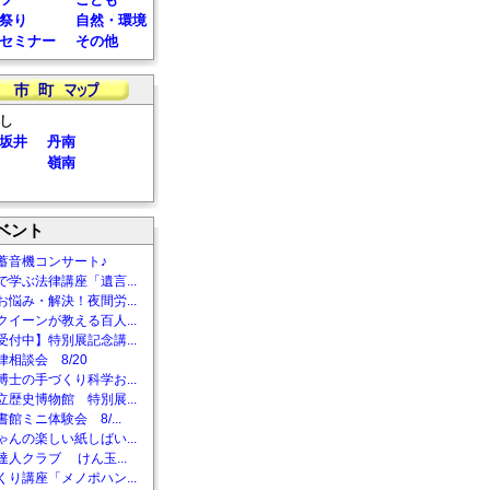
祭り
自然・環境
セミナー
その他
し
坂井
丹南
嶺南
ベント
蓄音機コンサート♪
で学ぶ法律講座「遺言...
お悩み・解決！夜間労...
クイーンが教える百人...
受付中】特別展記念講...
相談会 8/20
博士の手づくり科学お...
立歴史博物館 特別展...
館ミニ体験会 8/...
ゃんの楽しい紙しばい...
達人クラブ けん玉...
くり講座「メノポハン...