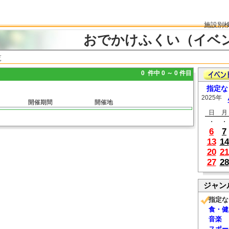
施設別
おでかけふくい（イベ
覧
0 件中 0 ～ 0 件目
指定な
2025年
開催期間
開催地
日
月
・
・
6
7
13
14
20
21
27
28
ジャン
指定な
食・健
音楽
スポー