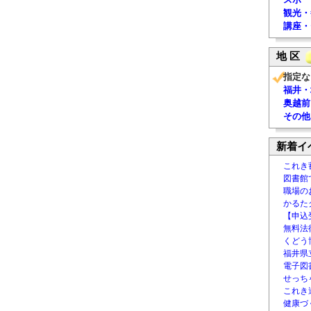
観光・
講座・
地 区
指定な
福井・
奥越前
その他
新着イ
これき
図書館
職場の
かるた
【申込
無料法律
くどう
福井県
電子図書
せっち
これき
健康づ