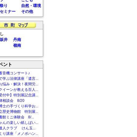
祭り
自然・環境
セミナー
その他
し
坂井
丹南
嶺南
ベント
蓄音機コンサート♪
で学ぶ法律講座「遺言...
お悩み・解決！夜間労...
クイーンが教える百人...
受付中】特別展記念講...
相談会 8/20
博士の手づくり科学お...
立歴史博物館 特別展...
館ミニ体験会 8/...
ゃんの楽しい紙しばい...
達人クラブ けん玉...
くり講座「メノポハン...