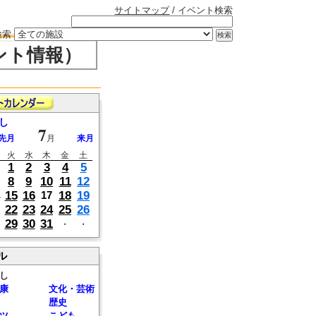
サイトマップ
/ イベント検索
検索
ント情報）
し
7
先月
月
来月
火
水
木
金
土
1
2
3
4
5
8
9
10
11
12
15
16
18
19
17
22
23
24
25
26
29
30
31
・
・
ル
し
康
文化・芸術
歴史
ツ
こども