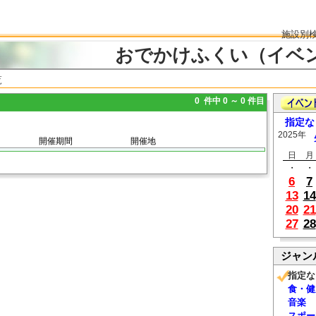
施設別
おでかけふくい（イベ
覧
0 件中 0 ～ 0 件目
指定な
2025年
開催期間
開催地
日
月
・
・
6
7
13
14
20
21
27
28
ジャン
指定な
食・健
音楽
スポー