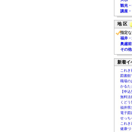
観光・
講座・
地 区
指定な
福井・
奥越前
その他
新着イ
これき
図書館
職場の
かるた
【申込
無料法律
くどう
福井県
電子図書
せっち
これき
健康づ