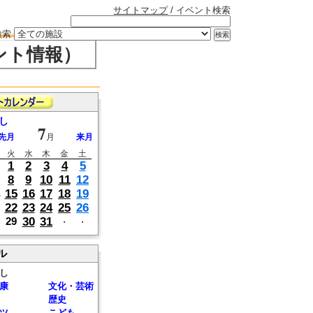
サイトマップ
/ イベント検索
検索
ント情報）
し
7
先月
月
来月
火
水
木
金
土
1
2
3
4
5
8
9
10
11
12
15
16
17
18
19
22
23
24
25
26
30
31
29
・
・
ル
し
康
文化・芸術
歴史
ツ
こども