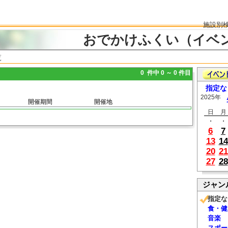
施設別
おでかけふくい（イベ
覧
0 件中 0 ～ 0 件目
指定な
2025年
開催期間
開催地
日
月
・
・
6
7
13
14
20
21
27
28
ジャン
指定な
食・健
音楽
スポー