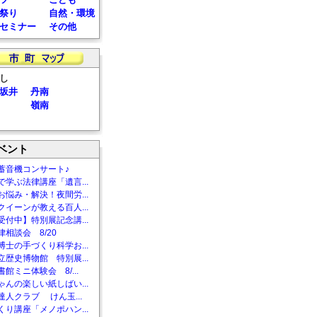
祭り
自然・環境
セミナー
その他
し
坂井
丹南
嶺南
ベント
蓄音機コンサート♪
で学ぶ法律講座「遺言...
お悩み・解決！夜間労...
クイーンが教える百人...
受付中】特別展記念講...
相談会 8/20
博士の手づくり科学お...
立歴史博物館 特別展...
館ミニ体験会 8/...
ゃんの楽しい紙しばい...
達人クラブ けん玉...
くり講座「メノポハン...