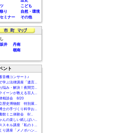
歴史
ツ
こども
祭り
自然・環境
セミナー
その他
し
坂井
丹南
嶺南
ベント
蓄音機コンサート♪
で学ぶ法律講座「遺言...
お悩み・解決！夜間労...
クイーンが教える百人...
相談会 8/20
立歴史博物館 特別展...
博士の手づくり科学お...
館ミニ体験会 8/...
ゃんの楽しい紙しばい...
ススキル講座「私のト...
くり講座「メノポハン...