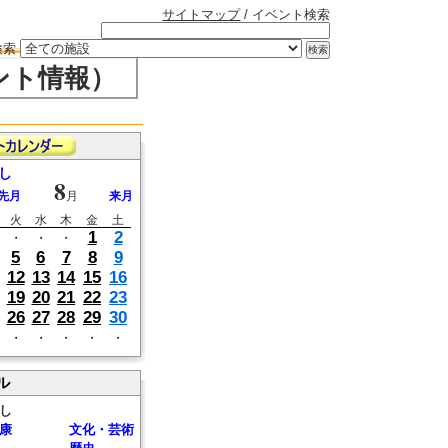
サイトマップ
/ イベント検索
検索
ント情報）
し
8
先月
月
来月
火
水
木
金
土
1
2
・
・
・
5
6
7
8
9
12
13
14
15
16
19
20
21
22
23
26
27
28
29
30
・
・
・
・
・
ル
し
康
文化・芸術