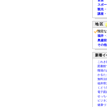
音楽
スポー
観光・
講座・
地 区
指定な
福井・
奥越前
その他
新着イ
これき
図書館
職場の
かるた
無料法律
福井県
くどう
電子図書
せっち
ビジネ
健康づ