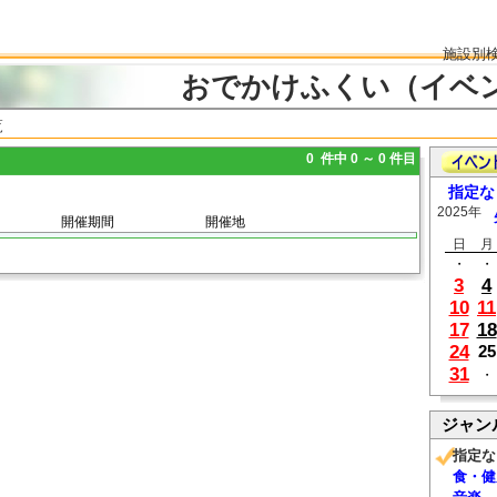
施設別
おでかけふくい（イベ
覧
0 件中 0 ～ 0 件目
指定な
2025年
開催期間
開催地
日
月
・
・
3
4
10
11
17
18
24
25
31
・
ジャン
指定な
食・健