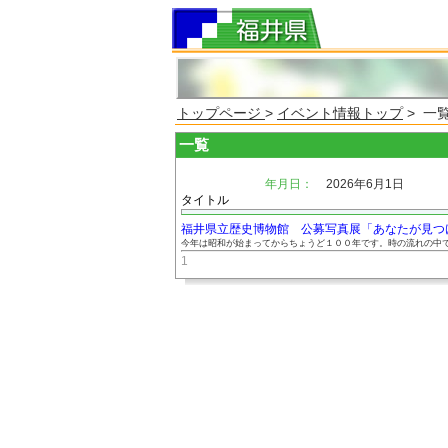
トップページ
>
イベント情報トップ
> 一
一覧
年月日：
2026年6月1日
タイトル
福井県立歴史博物館 公募写真展「あなたが見つけた
今年は昭和が始まってからちょうど１００年です。時の流れの中で、
1