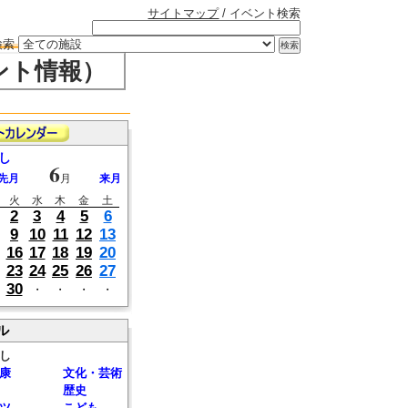
サイトマップ
/ イベント検索
検索
ント情報）
し
6
先月
月
来月
火
水
木
金
土
2
3
4
5
6
9
10
11
12
13
16
17
18
19
20
23
24
25
26
27
30
・
・
・
・
ル
し
康
文化・芸術
歴史
ツ
こども