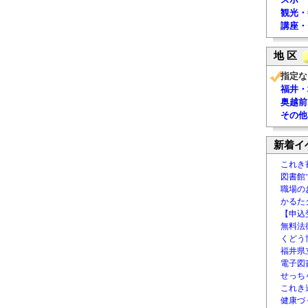
観光・
講座・
地 区
指定な
福井・
奥越前
その他
新着イ
これき
図書館
職場の
かるた
【申込
無料法律
くどう
福井県
電子図書
せっち
これき
健康づ