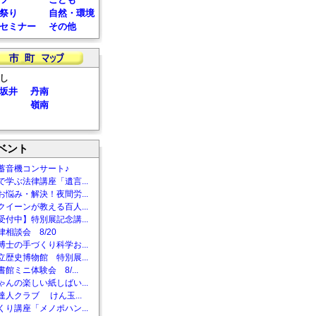
祭り
自然・環境
セミナー
その他
し
坂井
丹南
嶺南
ベント
蓄音機コンサート♪
で学ぶ法律講座「遺言...
お悩み・解決！夜間労...
クイーンが教える百人...
受付中】特別展記念講...
相談会 8/20
博士の手づくり科学お...
立歴史博物館 特別展...
館ミニ体験会 8/...
ゃんの楽しい紙しばい...
達人クラブ けん玉...
くり講座「メノポハン...