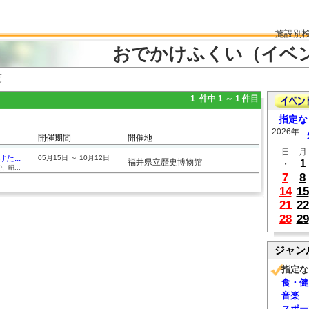
施設別
おでかけふくい（イベ
覧
1 件中 1 ～ 1 件目
指定な
2026年
開催期間
開催地
日
月
...
05月15日 ～ 10月12日
福井県立歴史博物館
1
・
昭...
7
8
14
15
21
22
28
29
ジャン
指定な
食・健
音楽
スポー