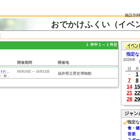
施設別
おでかけふくい（イベ
覧
1 件中 1 ～ 1 件目
指定な
2026年
開催期間
開催地
日
月
...
05月15日 ～ 10月12日
福井県立歴史博物館
1
・
昭...
7
8
14
15
21
22
28
29
ジャン
指定な
食・健
音楽
スポー