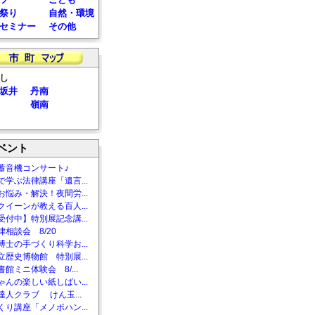
祭り
自然・環境
セミナー
その他
し
坂井
丹南
嶺南
ベント
蓄音機コンサート♪
で学ぶ法律講座「遺言...
お悩み・解決！夜間労...
クイーンが教える百人...
受付中】特別展記念講...
相談会 8/20
博士の手づくり科学お...
立歴史博物館 特別展...
館ミニ体験会 8/...
ゃんの楽しい紙しばい...
達人クラブ けん玉...
くり講座「メノポハン...