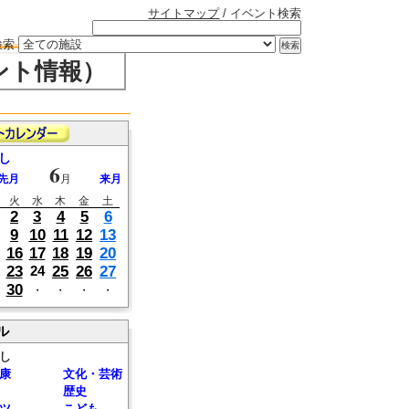
サイトマップ
/ イベント検索
検索
ント情報）
し
6
先月
月
来月
火
水
木
金
土
2
3
4
5
6
9
10
11
12
13
16
17
18
19
20
23
25
26
27
24
30
・
・
・
・
ル
し
康
文化・芸術
歴史
ツ
こども