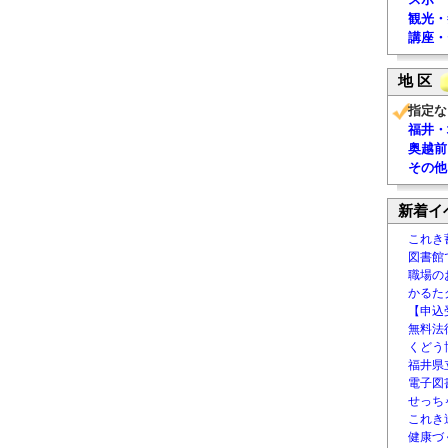
観光・
講座・
地 区
指定な
福井・
奥越前
その他
新着イ
これき
図書館
職場の
かるた
【申込
無料法律
くどう
福井県
電子図書
せっち
これき
健康づ