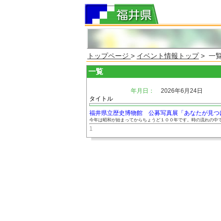
トップページ
>
イベント情報トップ
> 一
一覧
年月日：
2026年6月24日
タイトル
福井県立歴史博物館 公募写真展「あなたが見つけた
今年は昭和が始まってからちょうど１００年です。時の流れの中で、
1