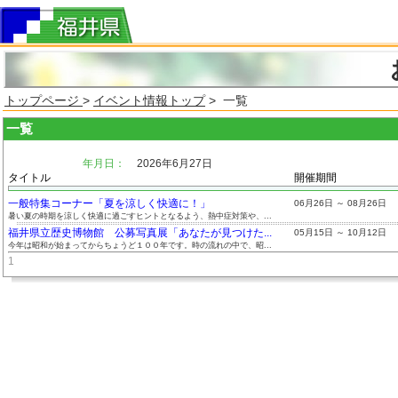
トップページ
>
イベント情報トップ
> 一覧
一覧
年月日：
2026年6月27日
タイトル
開催期間
一般特集コーナー「夏を涼しく快適に！」
06月26日 ～ 08月26日
暑い夏の時期を涼しく快適に過ごすヒントとなるよう、熱中症対策や、...
福井県立歴史博物館 公募写真展「あなたが見つけた...
05月15日 ～ 10月12日
今年は昭和が始まってからちょうど１００年です。時の流れの中で、昭...
1