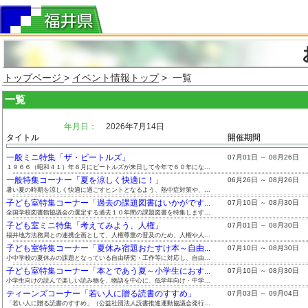
トップページ
>
イベント情報トップ
> 一覧
一覧
年月日：
2026年7月14日
タイトル
開催期間
一般ミニ特集「ザ・ビートルズ」
07月01日 ～ 08月26日
１９６６（昭和４１）年６月にビートルズが来日して今年で６０年にな...
一般特集コーナー「夏を涼しく快適に！」
06月26日 ～ 08月26日
暑い夏の時期を涼しく快適に過ごすヒントとなるよう、熱中症対策や、...
子ども室特集コーナー「過去の課題図書はいかがです...
07月10日 ～ 08月30日
全国学校図書館協議会の選定する過去１０年間の課題図書を特集します...
子ども室ミニ特集「考えてみよう、人権」
07月01日 ～ 08月30日
福井地方法務局との連携企画として、人権尊重の普及のため、人権や人...
子ども室特集コーナー「夏休み宿題おたすけ本～自由...
07月10日 ～ 08月30日
小中学校の夏休みの課題となっている自由研究・工作等に対応し、自由...
子ども室特集コーナー「本とであう夏～小学生におす...
07月10日 ～ 08月30日
小学生向けの読んで楽しい読み物を、物語を中心に、低学年向け・中学...
ティーンズコーナー「若い人に贈る読書のすすめ」
07月03日 ～ 09月04日
「若い人に贈る読書のすすめ」（公益社団法人読書推進運動協議会発行...