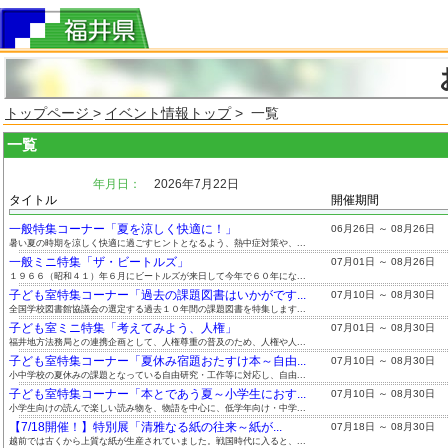
トップページ
>
イベント情報トップ
> 一覧
一覧
年月日：
2026年7月22日
タイトル
開催期間
一般特集コーナー「夏を涼しく快適に！」
06月26日 ～ 08月26日
暑い夏の時期を涼しく快適に過ごすヒントとなるよう、熱中症対策や、...
一般ミニ特集「ザ・ビートルズ」
07月01日 ～ 08月26日
１９６６（昭和４１）年６月にビートルズが来日して今年で６０年にな...
子ども室特集コーナー「過去の課題図書はいかがです...
07月10日 ～ 08月30日
全国学校図書館協議会の選定する過去１０年間の課題図書を特集します...
子ども室ミニ特集「考えてみよう、人権」
07月01日 ～ 08月30日
福井地方法務局との連携企画として、人権尊重の普及のため、人権や人...
子ども室特集コーナー「夏休み宿題おたすけ本～自由...
07月10日 ～ 08月30日
小中学校の夏休みの課題となっている自由研究・工作等に対応し、自由...
子ども室特集コーナー「本とであう夏～小学生におす...
07月10日 ～ 08月30日
小学生向けの読んで楽しい読み物を、物語を中心に、低学年向け・中学...
【7/18開催！】特別展「清雅なる紙の往来～紙が...
07月18日 ～ 08月30日
越前では古くから上質な紙が生産されていました。戦国時代に入ると、...