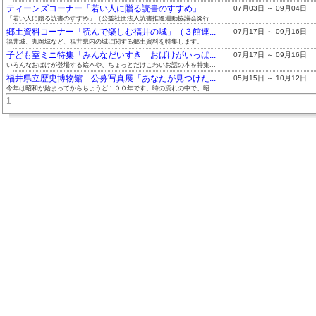
ティーンズコーナー「若い人に贈る読書のすすめ」
07月03日 ～ 09月04日
「若い人に贈る読書のすすめ」（公益社団法人読書推進運動協議会発行...
郷土資料コーナー「読んで楽しむ福井の城」（３館連...
07月17日 ～ 09月16日
福井城、丸岡城など、福井県内の城に関する郷土資料を特集します。
子ども室ミニ特集「みんなだいすき おばけがいっぱ...
07月17日 ～ 09月16日
いろんなおばけが登場する絵本や、ちょっとだけこわいお話の本を特集...
福井県立歴史博物館 公募写真展「あなたが見つけた...
05月15日 ～ 10月12日
今年は昭和が始まってからちょうど１００年です。時の流れの中で、昭...
1