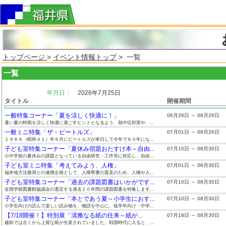
トップページ
>
イベント情報トップ
> 一覧
一覧
年月日：
2026年7月25日
タイトル
開催期間
一般特集コーナー「夏を涼しく快適に！」
06月26日 ～ 08月26日
暑い夏の時期を涼しく快適に過ごすヒントとなるよう、熱中症対策や、...
一般ミニ特集「ザ・ビートルズ」
07月01日 ～ 08月26日
１９６６（昭和４１）年６月にビートルズが来日して今年で６０年にな...
子ども室特集コーナー「夏休み宿題おたすけ本～自由...
07月10日 ～ 08月30日
小中学校の夏休みの課題となっている自由研究・工作等に対応し、自由...
子ども室ミニ特集「考えてみよう、人権」
07月01日 ～ 08月30日
福井地方法務局との連携企画として、人権尊重の普及のため、人権や人...
子ども室特集コーナー「過去の課題図書はいかがです...
07月10日 ～ 08月30日
全国学校図書館協議会の選定する過去１０年間の課題図書を特集します...
子ども室特集コーナー「本とであう夏～小学生におす...
07月10日 ～ 08月30日
小学生向けの読んで楽しい読み物を、物語を中心に、低学年向け・中学...
【7/18開催！】特別展「清雅なる紙の往来～紙が...
07月18日 ～ 08月30日
越前では古くから上質な紙が生産されていました。戦国時代に入ると、...