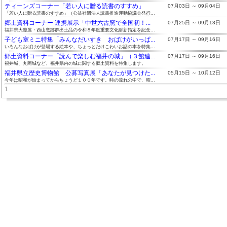
ティーンズコーナー「若い人に贈る読書のすすめ」
07月03日 ～ 09月04日
「若い人に贈る読書のすすめ」（公益社団法人読書推進運動協議会発行...
郷土資料コーナー 連携展示「中世六古窯で全国初！...
07月25日 ～ 09月13日
福井県大釜屋・西山窯跡群出土品の令和８年度重要文化財新指定を記念...
子ども室ミニ特集「みんなだいすき おばけがいっぱ...
07月17日 ～ 09月16日
いろんなおばけが登場する絵本や、ちょっとだけこわいお話の本を特集...
郷土資料コーナー「読んで楽しむ福井の城」（３館連...
07月17日 ～ 09月16日
福井城、丸岡城など、福井県内の城に関する郷土資料を特集します。
福井県立歴史博物館 公募写真展「あなたが見つけた...
05月15日 ～ 10月12日
今年は昭和が始まってからちょうど１００年です。時の流れの中で、昭...
1