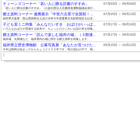
ティーンズコーナー「若い人に贈る読書のすすめ」
07月03日 ～ 09月04日
「若い人に贈る読書のすすめ」（公益社団法人読書推進運動協議会発行...
郷土資料コーナー 連携展示「中世六古窯で全国初！...
07月25日 ～ 09月13日
福井県大釜屋・西山窯跡群出土品の令和８年度重要文化財新指定を記念...
子ども室ミニ特集「みんなだいすき おばけがいっぱ...
07月17日 ～ 09月16日
いろんなおばけが登場する絵本や、ちょっとだけこわいお話の本を特集...
郷土資料コーナー「読んで楽しむ福井の城」（３館連...
07月17日 ～ 09月16日
福井城、丸岡城など、福井県内の城に関する郷土資料を特集します。
福井県立歴史博物館 公募写真展「あなたが見つけた...
05月15日 ～ 10月12日
今年は昭和が始まってからちょうど１００年です。時の流れの中で、昭...
1