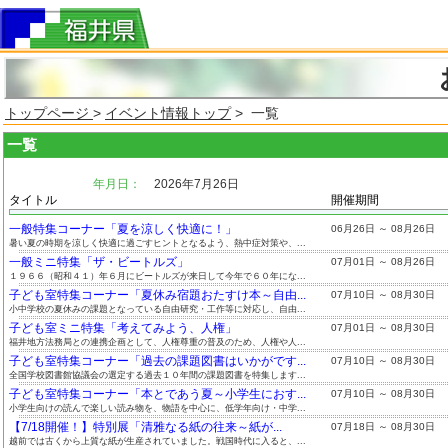
トップページ
>
イベント情報トップ
> 一覧
一覧
年月日：
2026年7月26日
タイトル
開催期間
一般特集コーナー「夏を涼しく快適に！」
06月26日 ～ 08月26日
暑い夏の時期を涼しく快適に過ごすヒントとなるよう、熱中症対策や、...
一般ミニ特集「ザ・ビートルズ」
07月01日 ～ 08月26日
１９６６（昭和４１）年６月にビートルズが来日して今年で６０年にな...
子ども室特集コーナー「夏休み宿題おたすけ本～自由...
07月10日 ～ 08月30日
小中学校の夏休みの課題となっている自由研究・工作等に対応し、自由...
子ども室ミニ特集「考えてみよう、人権」
07月01日 ～ 08月30日
福井地方法務局との連携企画として、人権尊重の普及のため、人権や人...
子ども室特集コーナー「過去の課題図書はいかがです...
07月10日 ～ 08月30日
全国学校図書館協議会の選定する過去１０年間の課題図書を特集します...
子ども室特集コーナー「本とであう夏～小学生におす...
07月10日 ～ 08月30日
小学生向けの読んで楽しい読み物を、物語を中心に、低学年向け・中学...
【7/18開催！】特別展「清雅なる紙の往来～紙が...
07月18日 ～ 08月30日
越前では古くから上質な紙が生産されていました。戦国時代に入ると、...