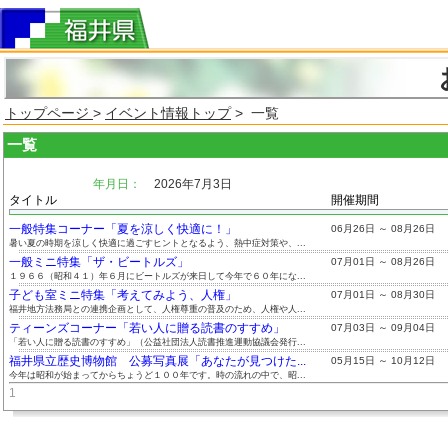
トップページ
>
イベント情報トップ
> 一覧
一覧
年月日：
2026年7月3日
タイトル
開催期間
一般特集コーナー「夏を涼しく快適に！」
06月26日 ～ 08月26日
暑い夏の時期を涼しく快適に過ごすヒントとなるよう、熱中症対策や、...
一般ミニ特集「ザ・ビートルズ」
07月01日 ～ 08月26日
１９６６（昭和４１）年６月にビートルズが来日して今年で６０年にな...
子ども室ミニ特集「考えてみよう、人権」
07月01日 ～ 08月30日
福井地方法務局との連携企画として、人権尊重の普及のため、人権や人...
ティーンズコーナー「若い人に贈る読書のすすめ」
07月03日 ～ 09月04日
「若い人に贈る読書のすすめ」（公益社団法人読書推進運動協議会発行...
福井県立歴史博物館 公募写真展「あなたが見つけた...
05月15日 ～ 10月12日
今年は昭和が始まってからちょうど１００年です。時の流れの中で、昭...
1