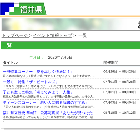
トップページ
>
イベント情報トップ
> 一覧
一覧
年月日：
2026年7月5日
タイトル
開催期間
一般特集コーナー「夏を涼しく快適に！」
06月26日 ～ 08月26日
暑い夏の時期を涼しく快適に過ごすヒントとなるよう、熱中症対策や、...
一般ミニ特集「ザ・ビートルズ」
07月01日 ～ 08月26日
１９６６（昭和４１）年６月にビートルズが来日して今年で６０年にな...
子ども室ミニ特集「考えてみよう、人権」
07月01日 ～ 08月30日
福井地方法務局との連携企画として、人権尊重の普及のため、人権や人...
ティーンズコーナー「若い人に贈る読書のすすめ」
07月03日 ～ 09月04日
「若い人に贈る読書のすすめ」（公益社団法人読書推進運動協議会発行...
福井県立歴史博物館 公募写真展「あなたが見つけた...
05月15日 ～ 10月12日
今年は昭和が始まってからちょうど１００年です。時の流れの中で、昭...
1