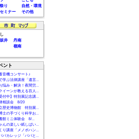
祭り
自然・環境
セミナー
その他
し
坂井
丹南
嶺南
ベント
蓄音機コンサート♪
で学ぶ法律講座「遺言...
お悩み・解決！夜間労...
クイーンが教える百人...
受付中】特別展記念講...
相談会 8/20
立歴史博物館 特別展...
博士の手づくり科学お...
館ミニ体験会 8/...
ゃんの楽しい紙しばい...
くり講座「メノポハン...
パパカレッジ「パパと...