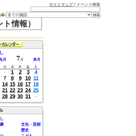
サイトマップ
/ イベント検索
検索
ント情報）
し
7
先月
月
来月
火
水
木
金
土
1
2
3
4
・
8
9
10
11
7
14
15
16
17
18
21
22
23
24
25
28
29
30
31
・
ル
し
康
文化・芸術
歴史
ツ
こども