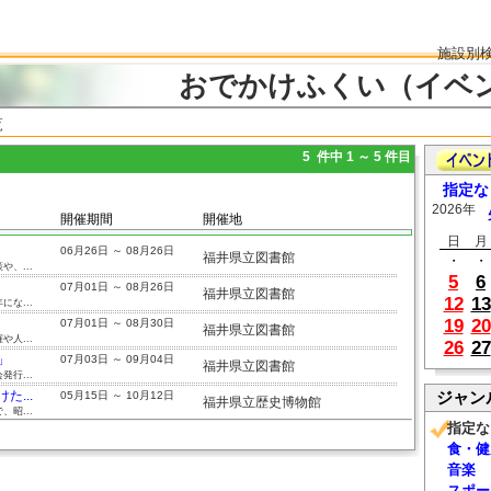
施設別
おでかけふくい（イベ
覧
5 件中 1 ～ 5 件目
指定な
2026年
開催期間
開催地
日
月
06月26日 ～ 08月26日
福井県立図書館
・
・
、...
5
6
07月01日 ～ 08月26日
福井県立図書館
12
13
な...
19
20
07月01日 ～ 08月30日
福井県立図書館
人...
26
27
」
07月03日 ～ 09月04日
福井県立図書館
行...
...
ジャン
05月15日 ～ 10月12日
福井県立歴史博物館
昭...
指定な
食・健
音楽
スポー