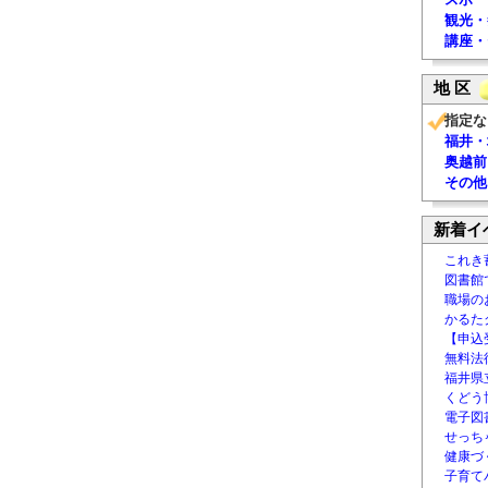
観光・
講座・
地 区
指定な
福井・
奥越前
その他
新着イ
これき
図書館
職場の
かるた
【申込
無料法律
福井県
くどう
電子図書
せっち
健康づ
子育て