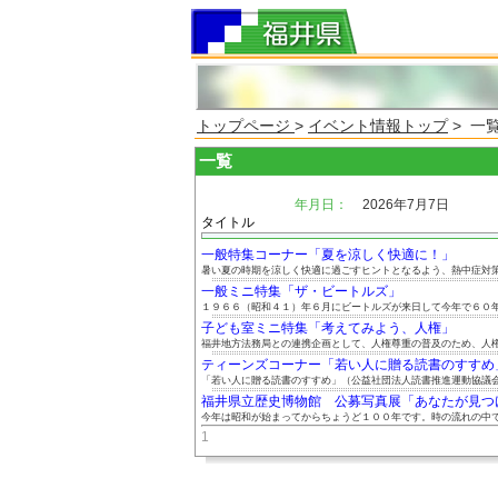
トップページ
>
イベント情報トップ
> 一
一覧
年月日：
2026年7月7日
タイトル
一般特集コーナー「夏を涼しく快適に！」
暑い夏の時期を涼しく快適に過ごすヒントとなるよう、熱中症対策や
一般ミニ特集「ザ・ビートルズ」
１９６６（昭和４１）年６月にビートルズが来日して今年で６０年に
子ども室ミニ特集「考えてみよう、人権」
福井地方法務局との連携企画として、人権尊重の普及のため、人権や
ティーンズコーナー「若い人に贈る読書のすすめ
「若い人に贈る読書のすすめ」（公益社団法人読書推進運動協議会発
福井県立歴史博物館 公募写真展「あなたが見つけた
今年は昭和が始まってからちょうど１００年です。時の流れの中で、
1