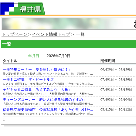
トップページ
>
イベント情報トップ
> 一覧
一覧
年月日：
2026年7月9日
タイトル
開催期間
一般特集コーナー「夏を涼しく快適に！」
06月26日 ～ 08月26日
暑い夏の時期を涼しく快適に過ごすヒントとなるよう、熱中症対策や、...
一般ミニ特集「ザ・ビートルズ」
07月01日 ～ 08月26日
１９６６（昭和４１）年６月にビートルズが来日して今年で６０年にな...
子ども室ミニ特集「考えてみよう、人権」
07月01日 ～ 08月30日
福井地方法務局との連携企画として、人権尊重の普及のため、人権や人...
ティーンズコーナー「若い人に贈る読書のすすめ」
07月03日 ～ 09月04日
「若い人に贈る読書のすすめ」（公益社団法人読書推進運動協議会発行...
福井県立歴史博物館 公募写真展「あなたが見つけた...
05月15日 ～ 10月12日
今年は昭和が始まってからちょうど１００年です。時の流れの中で、昭...
1