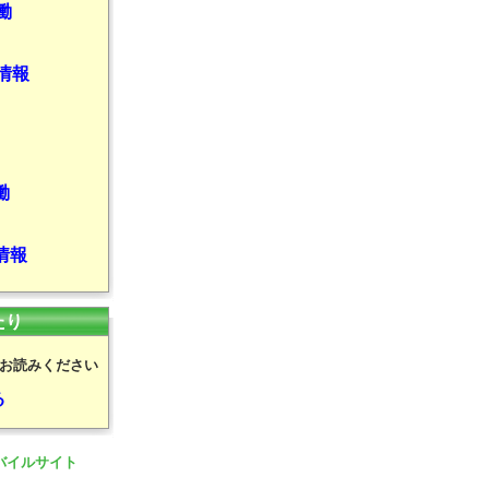
働
情報
働
情報
たり
お読みください
る
バイルサイト