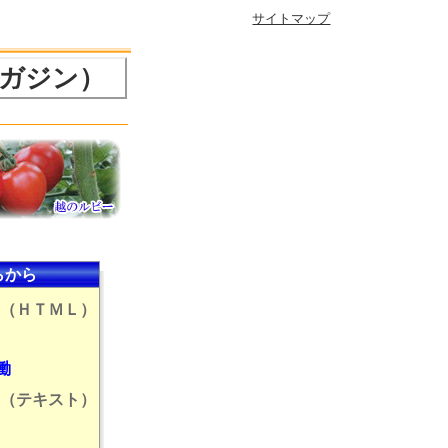
サイトマップ
マガジン）
らから
（ＨＴＭＬ）
働
（テキスト）