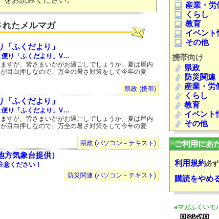
産業・労
くらし
教育
されたメルマガ
イベント
その他
り「ふくだより」
と便り「ふくだより」V…
携帯向け
りますが、皆さまいかがお過ごしでしょうか。夏は屋内
県政
事が目白押しなので、万全の暑さ対策をして今年の夏
防災関連
産業・労
県政 (携帯)
くらし
り「ふくだより」
教育
と便り「ふくだより」V…
イベント
りますが、皆さまいかがお過ごしでしょうか。夏は屋内
その他
事が目白押しなので、万全の暑さ対策をして今年の夏
県政 (パソコン－テキスト)
ご利用にあ
地方気象台提供）
利用規約
必ず
注意ください！
防災関連 (パソコン－テキスト)
購読をやめ
eマガふくいモ