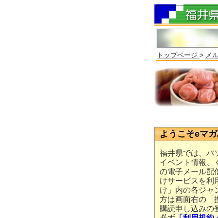
トップページ
>
メ
ようこそeマ
福井県では、パ
イベント情報、
の電子メール配
けサービスを利
け」内の各ジャ
方は画面右の「
購読申し込みの
必ず
「利用規約