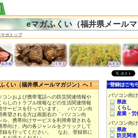
eマガふくい（福井県メール
ルマガトップ
ガふくい（福井県メールマガジン）へ！
登録はこち
パソコン向け
ソコンおよび携帯電話への防災関連情報や
県政
くらしのトラブル情報などの生活関連情報
くらし
信サービスを行っています。 パソコン向
産業・労
用希望される方は画面右の「パソコン向
ンル、携帯向けサービスを利用希望される
パソコン向け
携帯向け」内の各ジャンルをクリックして
県政
登録を行ってください。 なお、登録前に
防災関連
」
をお読みください。