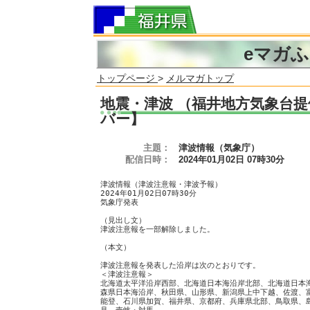
eマガ
トップページ
>
メルマガトップ
地震・津波 （福井地方気象台提
バー】
主題：
津波情報（気象庁）
配信日時：
2024年01月02日 07時30分
津波情報（津波注意報・津波予報）
2024年01月02日07時30分
気象庁発表
（見出し文）
津波注意報を一部解除しました。
（本文）
津波注意報を発表した沿岸は次のとおりです。
＜津波注意報＞
北海道太平洋沿岸西部、北海道日本海沿岸北部、北海道日本
森県日本海沿岸、秋田県、山形県、新潟県上中下越、佐渡、
能登、石川県加賀、福井県、京都府、兵庫県北部、鳥取県、