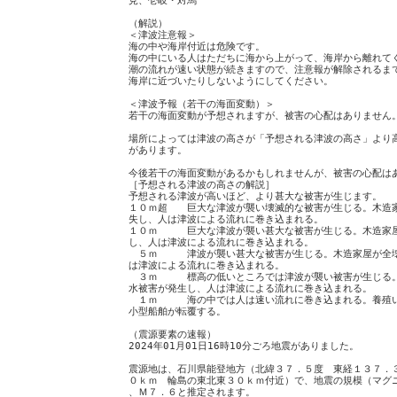
見、壱岐・対馬
（解説）
＜津波注意報＞
海の中や海岸付近は危険です。
海の中にいる人はただちに海から上がって、海岸から離れて
潮の流れが速い状態が続きますので、注意報が解除されるま
海岸に近づいたりしないようにしてください。
＜津波予報（若干の海面変動）＞
若干の海面変動が予想されますが、被害の心配はありません
場所によっては津波の高さが「予想される津波の高さ」より
があります。
今後若干の海面変動があるかもしれませんが、被害の心配は
［予想される津波の高さの解説］
予想される津波が高いほど、より甚大な被害が生じます。
１０ｍ超 巨大な津波が襲い壊滅的な被害が生じる。木造
失し、人は津波による流れに巻き込まれる。
１０ｍ 巨大な津波が襲い甚大な被害が生じる。木造家
し、人は津波による流れに巻き込まれる。
５ｍ 津波が襲い甚大な被害が生じる。木造家屋が全壊
は津波による流れに巻き込まれる。
３ｍ 標高の低いところでは津波が襲い被害が生じる。
水被害が発生し、人は津波による流れに巻き込まれる。
１ｍ 海の中では人は速い流れに巻き込まれる。養殖い
小型船舶が転覆する。
（震源要素の速報）
2024年01月01日16時10分ごろ地震がありました。
震源地は、石川県能登地方（北緯３７．５度 東経１３７．
０ｋｍ 輪島の東北東３０ｋｍ付近）で、地震の規模（マグ
、Ｍ７．６と推定されます。