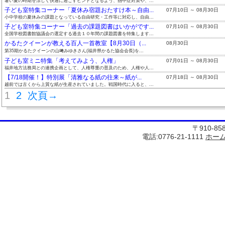
暑い夏の時期を涼しく快適に過ごすヒントとなるよう、熱中症対策や、...
子ども室特集コーナー「夏休み宿題おたすけ本～自由...
07月10日 ～ 08月30日
小中学校の夏休みの課題となっている自由研究・工作等に対応し、自由...
子ども室特集コーナー「過去の課題図書はいかがです...
07月10日 ～ 08月30日
全国学校図書館協議会の選定する過去１０年間の課題図書を特集します...
かるたクイーンが教える百人一首教室【8月30日（...
08月30日
第35期かるたクイーンの山﨑みゆきさん(福井県かるた協会会長)を...
子ども室ミニ特集「考えてみよう、人権」
07月01日 ～ 08月30日
福井地方法務局との連携企画として、人権尊重の普及のため、人権や人...
【7/18開催！】特別展「清雅なる紙の往来～紙が...
07月18日 ～ 08月30日
越前では古くから上質な紙が生産されていました。戦国時代に入ると、...
1
2
次頁→
〒910-8
電話:0776-21-1111
ホー