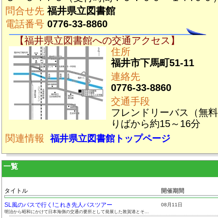
問合せ先
福井県立図書館
電話番号
0776-33-8860
【福井県立図書館への交通アクセス】
住所
福井市下馬町51-11
連絡先
0776-33-8860
交通手段
フレンドリーバス（無料
りばから約15～16分
関連情報
福井県立図書館トップページ
一覧
タイトル
開催期間
SL風のバスで行く!これき先人バスツアー
08月11日
明治から昭和にかけて日本海側の交通の要所として発展した敦賀港とそ...