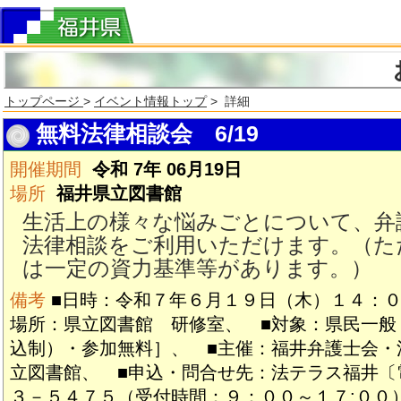
トップページ
>
イベント情報トップ
> 詳細
無料法律相談会 6/19
開催期間
令和 7年 06月19日
場所
福井県立図書館
生活上の様々な悩みごとについて、弁
法律相談をご利用いただけます。（た
は一定の資力基準等があります。）
備考
■日時：令和７年６月１９日（木）１４：０
場所：県立図書館 研修室、 ■対象：県民一般
込制）・参加無料］、 ■主催：福井弁護士会・
立図書館、 ■申込・問合せ先：法テラス福井〔
３－５４７５（受付時間：９：００～１７:００