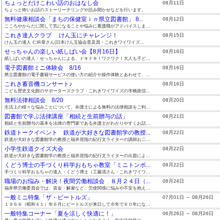
ちょっとだけこわい話のおはなし会
08月11日
ちょっと怖いお話のストーリーテリングや読み聞かせなどを行います。
無料健康相談会「まちの保健室ｉｎ県立図書館」 8...
08月12日
こころやからだに関して気になることや悩みに看護職がアドバイスしま...
これき達人クラブ けん玉にチャレンジ！
08月15日
けん玉の達人 仁科章さん(日本けん玉協会普及員・これきワイワイズ...
せっちゃんの楽しい紙しばい会【8月16日】
08月16日
紙しばいの達人・せっちゃんによる、ドキドキ！ワクワク！大人も子ど...
電子図書館ミニ体験会 8/16
08月16日
県立図書館の電子書籍サービスの使い方の紹介や操作体験とあわせて、...
これき蓄音機コンサート♪
08月16日
こども歴史文化館のサポーターズクラブ・これきワイワイズの市橋政信...
無料法律相談会 8/20
08月20日
生活上の様々な悩みごとについて、弁護士による無料の法律相談をご利...
図書館で学ぶ法律講座「相続と生前贈与の話」
08月21日
相続と生前贈与の基本を法律の専門家である弁護士がわかりやすくお話...
鉄道トークイベント 鉄道が大好きな図書館学の教授...
08月22日
鉄道が大好きな図書館学の教授と福井屈指の紀行文ライターの講師お二...
小学生鉄道クイズ大会
08月22日
鉄道が大好きな図書館学の教授と福井屈指の紀行文ライターの出題によ...
くどう博士の手づくり科学おもちゃ教室「ミニトンボ...
08月22日
手づくり科学おもちゃの達人・くどう博士（工藤清さん・これきワイワ...
職場のお悩み・解決！夜間労働相談会 ８月２４日（...
08月24日
福井県労働委員会では、賃金・解雇など、労使関係に悩みや不安を抱え...
一般ミニ特集「ザ・ビートルズ」
07月01日 ～ 08月26日
１９６６（昭和４１）年６月にビートルズが来日して今年で６０年にな...
一般特集コーナー「夏を涼しく快適に！」
06月26日 ～ 08月26日