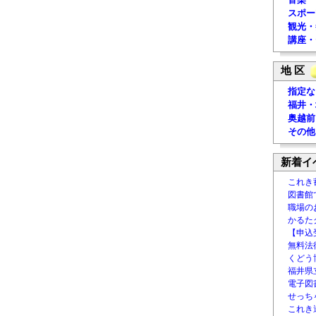
スポー
観光・
講座・
地 区
指定な
福井・
奥越前
その他
新着イ
これき
図書館
職場の
かるた
【申込
無料法律
くどう
福井県
電子図書
せっち
これき