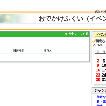
施設別
おでかけふくい（イベ
覧
0 件中 0 ～ 0 件目
指定な
2026年
開催期間
開催地
日
月
・
・
2
3
9
10
16
17
23
24
30
31
ジャン
指定な
食・健
音楽