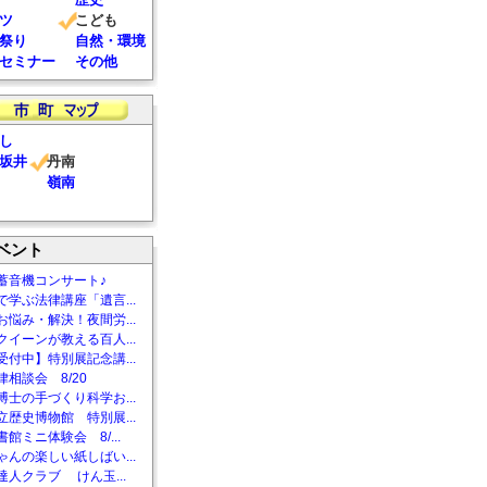
ツ
こども
祭り
自然・環境
セミナー
その他
し
坂井
丹南
嶺南
ベント
蓄音機コンサート♪
で学ぶ法律講座「遺言...
お悩み・解決！夜間労...
クイーンが教える百人...
受付中】特別展記念講...
相談会 8/20
博士の手づくり科学お...
立歴史博物館 特別展...
館ミニ体験会 8/...
ゃんの楽しい紙しばい...
達人クラブ けん玉...