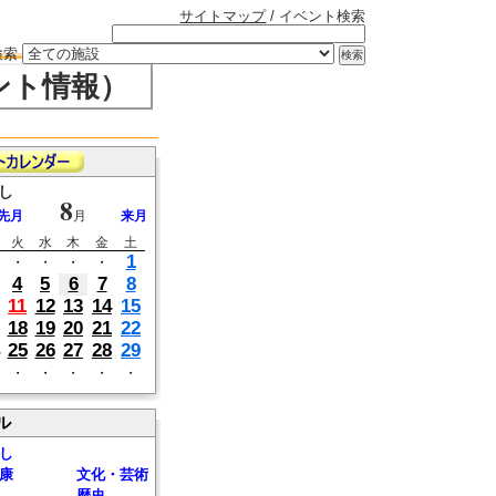
サイトマップ
/ イベント検索
検索
ント情報）
し
8
先月
月
来月
火
水
木
金
土
1
・
・
・
・
4
5
6
7
8
11
12
13
14
15
18
19
20
21
22
25
26
27
28
29
・
・
・
・
・
ル
し
康
文化・芸術
歴史