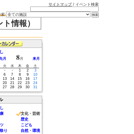
サイトマップ
/ イベント検索
検索
ント情報）
し
8
先月
月
来月
火
水
木
金
土
・
・
1
2
3
6
7
8
9
10
13
14
15
16
17
20
21
22
23
24
27
28
29
30
31
ル
し
康
文化・芸術
歴史
ツ
こども
祭り
自然・環境