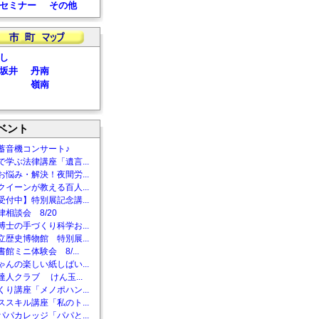
セミナー
その他
し
坂井
丹南
嶺南
ベント
蓄音機コンサート♪
で学ぶ法律講座「遺言...
お悩み・解決！夜間労...
クイーンが教える百人...
受付中】特別展記念講...
相談会 8/20
博士の手づくり科学お...
立歴史博物館 特別展...
館ミニ体験会 8/...
ゃんの楽しい紙しばい...
達人クラブ けん玉...
くり講座「メノポハン...
ススキル講座「私のト...
パパカレッジ「パパと...