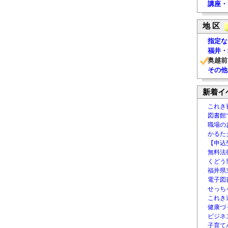
講座・
地 区
指定な
福井・
奥越前
その他
新着イ
これき
図書館
職場の
かるた
【申込
無料法律
くどう
福井県
電子図書
せっち
これき
健康づ
ビジネ
子育て