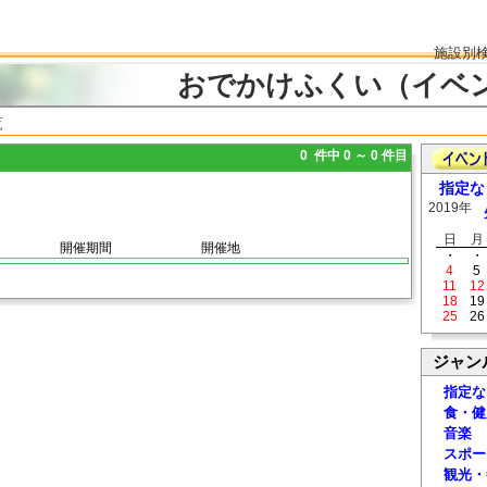
施設別
おでかけふくい（イベ
覧
0 件中 0 ～ 0 件目
指定な
2019年
日
月
開催期間
開催地
・
・
4
5
11
12
18
19
25
26
ジャン
指定な
食・健
音楽
スポー
観光・