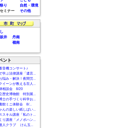
祭り
自然・環境
セミナー
その他
し
坂井
丹南
嶺南
ベント
蓄音機コンサート♪
で学ぶ法律講座「遺言...
お悩み・解決！夜間労...
クイーンが教える百人...
相談会 8/20
立歴史博物館 特別展...
博士の手づくり科学お...
館ミニ体験会 8/...
ゃんの楽しい紙しばい...
ススキル講座「私のト...
くり講座「メノポハン...
達人クラブ けん玉...