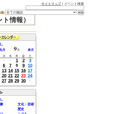
サイトマップ
/ イベント検索
検索
ント情報）
し
9
先月
月
来月
火
水
木
金
土
1
2
3
・
・
6
7
9
10
8
13
14
15
16
17
20
21
22
23
24
27
28
29
30
・
ル
し
康
文化・芸術
歴史
ツ
こども