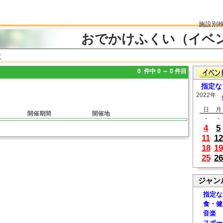
施設別
おでかけふくい（イベ
覧
0 件中 0 ～ 0 件目
指定な
2022年
日
月
開催期間
開催地
・
・
4
5
11
12
18
19
25
26
ジャン
指定な
食・健
音楽
スポー