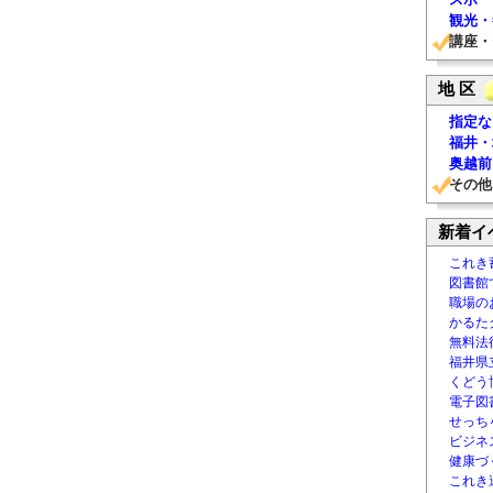
観光・
講座・
地 区
指定な
福井・
奥越前
その他
新着イ
これき
図書館
職場の
かるた
無料法律
福井県
くどう
電子図書
せっち
ビジネ
健康づ
これき