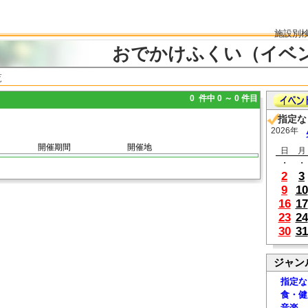
施設別
おでかけふくい（イベ
覧
0 件中 0 ～ 0 件目
指定な
2026年
開催期間
開催地
日
月
・
・
2
3
9
10
16
17
23
24
30
31
ジャン
指定な
食・健
音楽