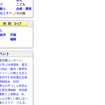
ツ
こども
祭り
自然・環境
セミナー
その他
し
坂井
丹南
嶺南
ベント
蓄音機コンサート♪
で学ぶ法律講座「遺言...
お悩み・解決！夜間労...
クイーンが教える百人...
受付中】特別展記念講...
相談会 8/20
博士の手づくり科学お...
立歴史博物館 特別展...
館ミニ体験会 8/...
ゃんの楽しい紙しばい...
達人クラブ けん玉...