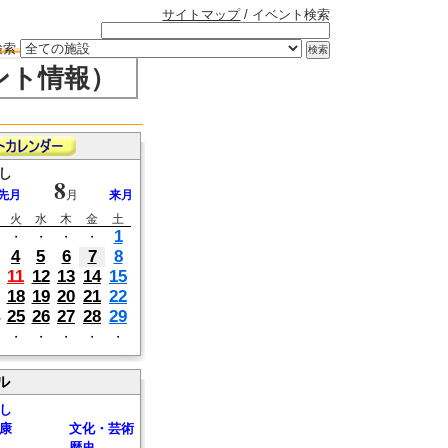
サイトマップ
/ イベント検索
検索
ント情報）
し
8
先月
月
来月
火
水
木
金
土
1
・
・
・
・
4
5
6
7
8
11
12
13
14
15
18
19
20
21
22
25
26
27
28
29
・
・
・
・
・
ル
し
康
文化・芸術
歴史