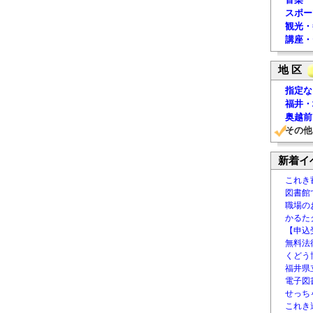
スポー
観光・
講座・
地 区
指定な
福井・
奥越前
その他
新着イ
これき
図書館
職場の
かるた
【申込
無料法律
くどう
福井県
電子図書
せっち
これき