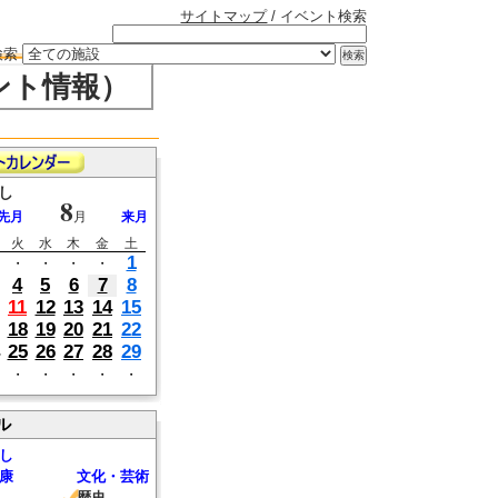
サイトマップ
/ イベント検索
検索
ント情報）
し
8
先月
月
来月
火
水
木
金
土
1
・
・
・
・
4
5
6
7
8
11
12
13
14
15
18
19
20
21
22
25
26
27
28
29
・
・
・
・
・
ル
し
康
文化・芸術
歴史