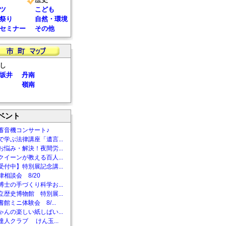
ツ
こども
祭り
自然・環境
セミナー
その他
し
坂井
丹南
嶺南
ベント
蓄音機コンサート♪
で学ぶ法律講座「遺言...
お悩み・解決！夜間労...
クイーンが教える百人...
受付中】特別展記念講...
相談会 8/20
博士の手づくり科学お...
立歴史博物館 特別展...
館ミニ体験会 8/...
ゃんの楽しい紙しばい...
達人クラブ けん玉...