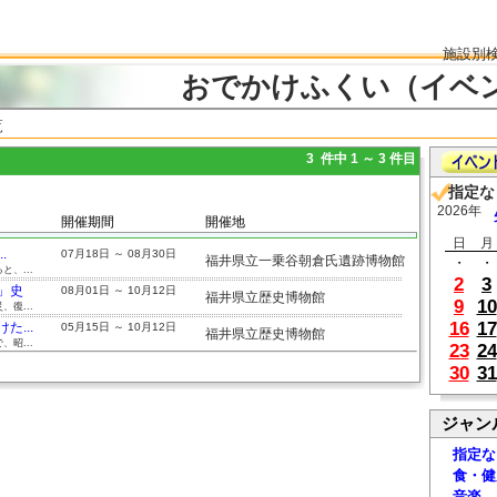
施設別
おでかけふくい（イベ
覧
3 件中 1 ～ 3 件目
指定な
2026年
開催期間
開催地
日
月
.
07月18日 ～ 08月30日
福井県立一乗谷朝倉氏遺跡博物館
・
・
、...
2
3
」史
08月01日 ～ 10月12日
福井県立歴史博物館
9
10
復...
16
17
...
05月15日 ～ 10月12日
福井県立歴史博物館
昭...
23
24
30
31
ジャン
指定な
食・健
音楽