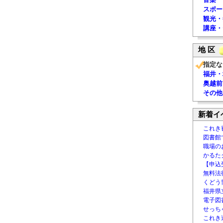
スポー
観光・
講座・
地 区
指定な
福井・
奥越前
その他
新着イ
これき
図書館
職場の
かるた
【申込
無料法律
くどう
福井県
電子図書
せっち
これき