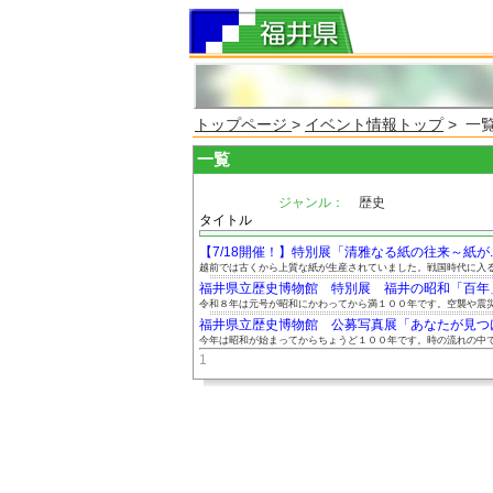
トップページ
>
イベント情報トップ
> 一
一覧
ジャンル：
歴史
タイトル
【7/18開催！】特別展「清雅なる紙の往来～紙が..
越前では古くから上質な紙が生産されていました。戦国時代に入ると
福井県立歴史博物館 特別展 福井の昭和「百年
令和８年は元号が昭和にかわってから満１００年です。空襲や震災、
福井県立歴史博物館 公募写真展「あなたが見つけた
今年は昭和が始まってからちょうど１００年です。時の流れの中で、
1