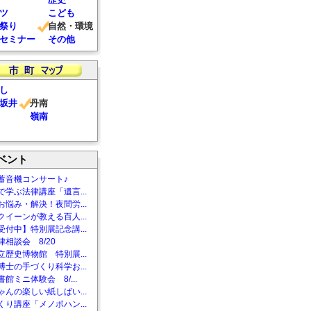
ツ
こども
祭り
自然・環境
セミナー
その他
し
坂井
丹南
嶺南
ベント
蓄音機コンサート♪
で学ぶ法律講座「遺言...
お悩み・解決！夜間労...
クイーンが教える百人...
受付中】特別展記念講...
相談会 8/20
立歴史博物館 特別展...
博士の手づくり科学お...
館ミニ体験会 8/...
ゃんの楽しい紙しばい...
くり講座「メノポハン...