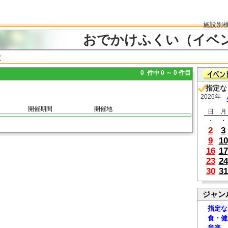
施設別
おでかけふくい（イベ
覧
0 件中 0 ～ 0 件目
指定な
2026年
開催期間
開催地
日
月
・
・
2
3
9
10
16
17
23
24
30
31
ジャン
指定な
食・健
音楽