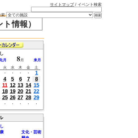
サイトマップ
/ イベント検索
検索
ント情報）
し
8
先月
月
来月
火
水
木
金
土
1
・
・
・
・
4
5
6
7
8
11
12
13
14
15
18
19
20
21
22
25
26
27
28
29
・
・
・
・
・
ル
し
康
文化・芸術
歴史