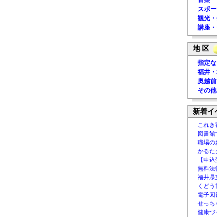
スポー
観光・
講座・
地 区
指定な
福井・
奥越前
その他
新着イ
これき
図書館
職場の
かるた
【申込
無料法律
福井県
くどう
電子図書
せっち
健康づ