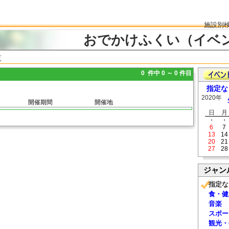
施設別
おでかけふくい（イベ
覧
0 件中 0 ～ 0 件目
指定な
2020年
開催期間
開催地
日
月
・
・
6
7
13
14
20
21
27
28
ジャン
指定な
食・健
音楽
スポー
観光・