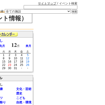
サイトマップ
/ イベント検索
検索
ント情報）
し
12
先月
月
来月
火
水
木
金
土
1
2
3
4
5
8
9
10
11
12
15
16
17
18
19
22
23
24
25
26
29
30
31
・
・
ル
し
康
文化・芸術
歴史
ツ
こども
祭り
自然・環境