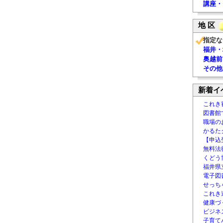
講座・
地 区
指定な
福井・
奥越前
その他
新着イ
これき
図書館
職場の
かるた
【申込
無料法律
くどう
福井県
電子図書
せっち
これき
健康づ
ビジネ
子育て