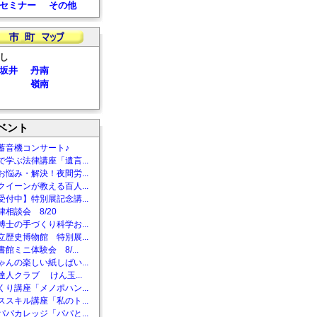
セミナー
その他
し
坂井
丹南
嶺南
ベント
蓄音機コンサート♪
で学ぶ法律講座「遺言...
お悩み・解決！夜間労...
クイーンが教える百人...
受付中】特別展記念講...
相談会 8/20
博士の手づくり科学お...
立歴史博物館 特別展...
館ミニ体験会 8/...
ゃんの楽しい紙しばい...
達人クラブ けん玉...
くり講座「メノポハン...
ススキル講座「私のト...
パパカレッジ「パパと...