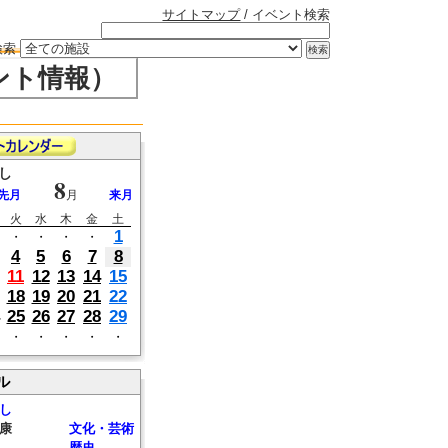
サイトマップ
/ イベント検索
検索
ント情報）
し
8
先月
月
来月
火
水
木
金
土
1
・
・
・
・
4
5
6
7
8
11
12
13
14
15
18
19
20
21
22
25
26
27
28
29
・
・
・
・
・
ル
し
康
文化・芸術
歴史