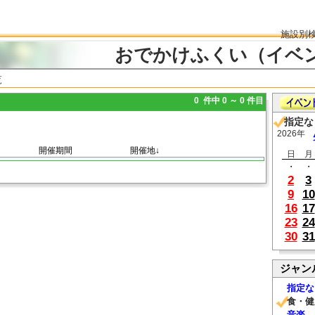
施設別
おでかけふくい（イベ
覧
0 件中 0 ～ 0 件目
指定な
2026年
開催期間
開催地↓
日
月
・
・
2
3
9
10
16
17
23
24
30
31
ジャン
指定な
食・健
音楽